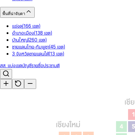
พื้นที่น่าจับตา
แข่งดุ
(
166
เขต
)
อำเภอเมือง
(
138
เขต
)
บ้านใหญ่
(
260
เขต
)
ชายแดนไทย-กัมพูชา
(
45
เขต
)
3 จังหวัดชายแดนใต้
(
13
เขต
)
สส. แบ่งเขต
บัญชีรายชื่อ
ประชามติ