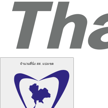
จำนวนที่นั่ง สส. แบ่งเขต