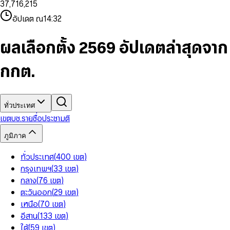
3
7
,
7
1
6
,
2
1
5
8
9
8
4
8
8
2
7
3
2
6
9
9
อัปเดต ณ
14:32
5
9
9
3
8
4
3
7
6
4
9
5
4
8
7
5
6
5
9
ผลเลือกตั้ง 2569 อัปเดตล่าสุดจาก
8
6
7
6
9
7
8
7
กกต.
8
9
8
9
9
ทั่วประเทศ
เขต
บช.รายชื่อ
ประชามติ
ภูมิภาค
ทั่วประเทศ
(
400
เขต
)
กรุงเทพฯ
(
33
เขต
)
กลาง
(
76
เขต
)
ตะวันออก
(
29
เขต
)
เหนือ
(
70
เขต
)
อีสาน
(
133
เขต
)
ใต้
(
59
เขต
)