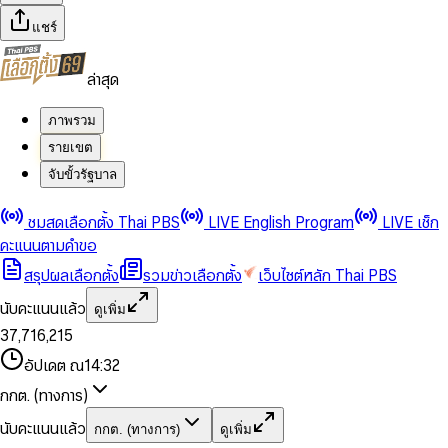
แชร์
ล่าสุด
ภาพรวม
รายเขต
จับขั้วรัฐบาล
0
0
ชมสดเลือกตั้ง Thai PBS
LIVE English Program
LIVE เช็ก
1
1
0
2
2
1
0
คะแนนตามคำขอ
3
3
2
1
สรุปผลเลือกตั้ง
รวมข่าวเลือกตั้ง
เว็บไซต์หลัก Thai PBS
0
4
4
3
2
1
5
5
4
0
3
นับคะแนนแล้ว
ดูเพิ่ม
2
6
6
0
5
1
0
4
0
0
3
7
,
7
1
6
,
2
1
5
1
1
0
4
8
8
2
7
3
2
6
2
2
1
0
อัปเดต ณ
14:32
5
9
9
3
8
4
3
7
3
3
2
1
6
4
9
5
4
8
กกต. (ทางการ)
0
4
4
3
2
7
5
6
5
9
1
5
5
4
0
3
8
6
7
6
นับคะแนนแล้ว
กกต. (ทางการ)
ดูเพิ่ม
2
6
6
0
5
1
0
4
9
7
8
7