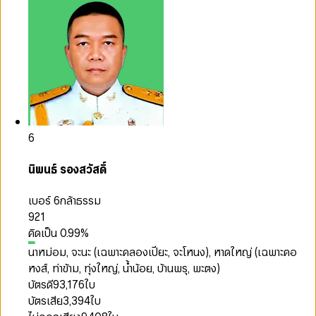
6
นิพนธ์ รองสวัสดิ์
เบอร์ 6
กล้าธรรม
921
คิดเป็น
0.99
%
นาหม่อม, จะนะ (เฉพาะคลองเปียะ, จะโหนง), หาดใหญ่ (เฉพาะคอ
หงส์, ท่าข้าม, ทุ่งใหญ่, น้ำน้อย, บ้านพรุ, พะตง)
บัตรดี
93,176
ใบ
บัตรเสีย
3,394
ใบ