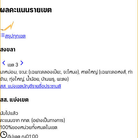
ผลคะแนนรายเขต
สรุปทุกเขต
สงขลา
เขต 3
นาหม่อม, จะนะ (เฉพาะคลองเปียะ, จะโหนง), หาดใหญ่ (เฉพาะคอหงส์, ท่า
ข้าม, ทุ่งใหญ่, น้ำน้อย, บ้านพรุ, พะตง)
สส. แบ่งเขต
บัญชีรายชื่อ
ประชามติ
สส. แบ่งเขต
นับไปแล้ว
คะแนนจาก กกต. (อย่างเป็นทางการ)
100
%
ของหน่วยทั้งหมดในเขต
อัปเดต ณ
01:00