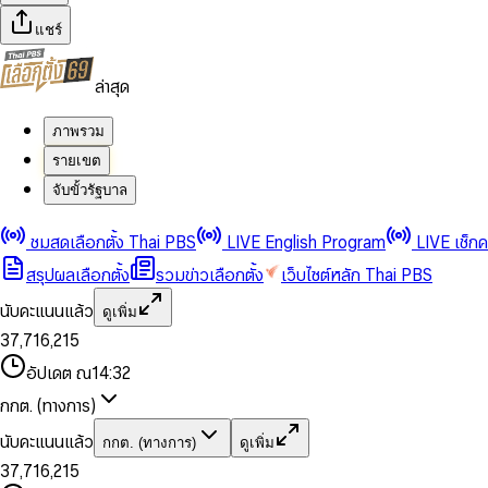
แชร์
ล่าสุด
ภาพรวม
รายเขต
จับขั้วรัฐบาล
0
0
1
1
0
2
2
1
0
ชมสดเลือกตั้ง Thai PBS
LIVE English Program
LIVE เช็ก
3
3
2
1
สรุปผลเลือกตั้ง
รวมข่าวเลือกตั้ง
เว็บไซต์หลัก Thai PBS
0
4
4
3
2
1
5
5
4
0
3
นับคะแนนแล้ว
ดูเพิ่ม
2
6
6
0
5
1
0
4
0
0
3
7
,
7
1
6
,
2
1
5
1
1
0
4
8
8
2
7
3
2
6
2
2
1
0
อัปเดต ณ
14:32
5
9
9
3
8
4
3
7
3
3
2
1
6
4
9
5
4
8
กกต. (ทางการ)
0
4
4
3
2
7
5
6
5
9
1
5
5
4
0
3
8
6
7
6
นับคะแนนแล้ว
กกต. (ทางการ)
ดูเพิ่ม
2
6
6
0
5
1
0
4
9
7
8
7
3
7
,
7
1
6
,
2
1
5
8
9
8