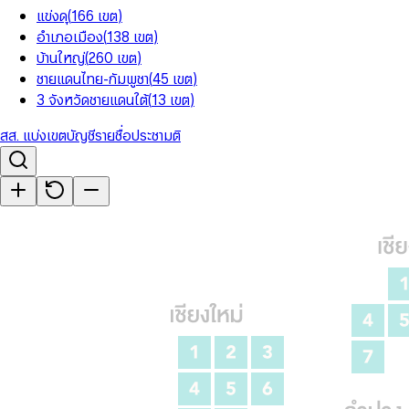
แข่งดุ
(
166
เขต
)
อำเภอเมือง
(
138
เขต
)
บ้านใหญ่
(
260
เขต
)
ชายแดนไทย-กัมพูชา
(
45
เขต
)
3 จังหวัดชายแดนใต้
(
13
เขต
)
สส. แบ่งเขต
บัญชีรายชื่อ
ประชามติ