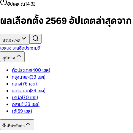
4
8
8
2
7
3
2
6
9
9
อัปเดต ณ
14:32
5
9
9
3
8
4
3
7
6
4
9
5
4
8
7
5
6
5
9
ผลเลือกตั้ง 2569 อัปเดตล่าสุดจา
8
6
7
6
9
7
8
7
8
9
8
9
9
ทั่วประเทศ
เขต
บช.รายชื่อ
ประชามติ
ภูมิภาค
ทั่วประเทศ
(
400
เขต
)
กรุงเทพฯ
(
33
เขต
)
กลาง
(
76
เขต
)
ตะวันออก
(
29
เขต
)
เหนือ
(
70
เขต
)
อีสาน
(
133
เขต
)
ใต้
(
59
เขต
)
พื้นที่น่าจับตา