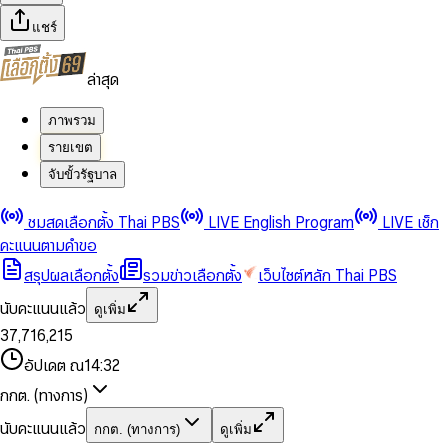
แชร์
ล่าสุด
ภาพรวม
รายเขต
จับขั้วรัฐบาล
0
0
ชมสดเลือกตั้ง Thai PBS
LIVE English Program
LIVE เช็ก
1
1
0
2
2
1
0
คะแนนตามคำขอ
3
3
2
1
สรุปผลเลือกตั้ง
รวมข่าวเลือกตั้ง
เว็บไซต์หลัก Thai PBS
0
4
4
3
2
1
5
5
4
0
3
นับคะแนนแล้ว
ดูเพิ่ม
2
6
6
0
5
1
0
4
0
0
3
7
,
7
1
6
,
2
1
5
1
1
0
4
8
8
2
7
3
2
6
2
2
1
0
อัปเดต ณ
14:32
5
9
9
3
8
4
3
7
3
3
2
1
6
4
9
5
4
8
กกต. (ทางการ)
0
4
4
3
2
7
5
6
5
9
1
5
5
4
0
3
8
6
7
6
นับคะแนนแล้ว
กกต. (ทางการ)
ดูเพิ่ม
2
6
6
0
5
1
0
4
9
7
8
7