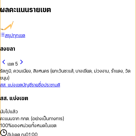
ผลคะแนนรายเขต
สรุปทุกเขต
สงขลา
เขต 5
รัตภูมิ, ควนเนียง, สิงหนคร (ยกเว้นชะแล้, บางเขียด, ม่วงงาม, รำแดง, วัด
ขนุน)
สส. แบ่งเขต
บัญชีรายชื่อ
ประชามติ
สส. แบ่งเขต
นับไปแล้ว
คะแนนจาก กกต. (อย่างเป็นทางการ)
100
%
ของหน่วยทั้งหมดในเขต
อัปเดต ณ
01:00