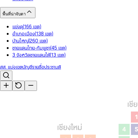
พื้นที่น่าจับตา
แข่งดุ
(
166
เขต
)
อำเภอเมือง
(
138
เขต
)
บ้านใหญ่
(
260
เขต
)
ชายแดนไทย-กัมพูชา
(
45
เขต
)
3 จังหวัดชายแดนใต้
(
13
เขต
)
สส. แบ่งเขต
บัญชีรายชื่อ
ประชามติ