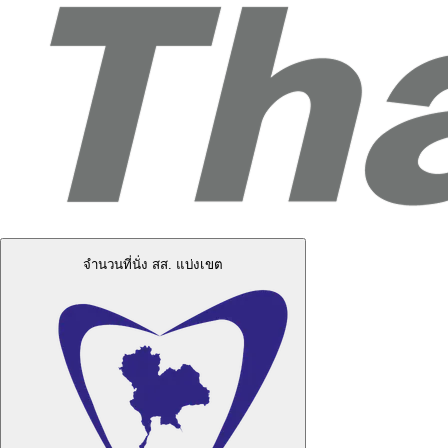
จำนวนที่นั่ง สส. แบ่งเขต