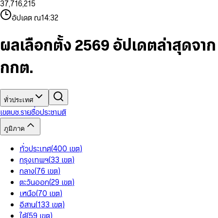
3
7
,
7
1
6
,
2
1
5
8
9
8
4
8
8
2
7
3
2
6
9
9
อัปเดต ณ
14:32
5
9
9
3
8
4
3
7
6
4
9
5
4
8
7
5
6
5
9
ผลเลือกตั้ง 2569 อัปเดตล่าสุดจาก
8
6
7
6
9
7
8
7
กกต.
8
9
8
9
9
ทั่วประเทศ
เขต
บช.รายชื่อ
ประชามติ
ภูมิภาค
ทั่วประเทศ
(
400
เขต
)
กรุงเทพฯ
(
33
เขต
)
กลาง
(
76
เขต
)
ตะวันออก
(
29
เขต
)
เหนือ
(
70
เขต
)
อีสาน
(
133
เขต
)
ใต้
(
59
เขต
)