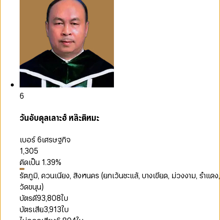
6
วันอับดุลเลาะฮ์ หล๊ะติหมะ
เบอร์ 6
เศรษฐกิจ
1,305
คิดเป็น
1.39
%
รัตภูมิ, ควนเนียง, สิงหนคร (ยกเว้นชะแล้, บางเขียด, ม่วงงาม, รำแดง,
วัดขนุน)
บัตรดี
93,808
ใบ
บัตรเสีย
3,913
ใบ