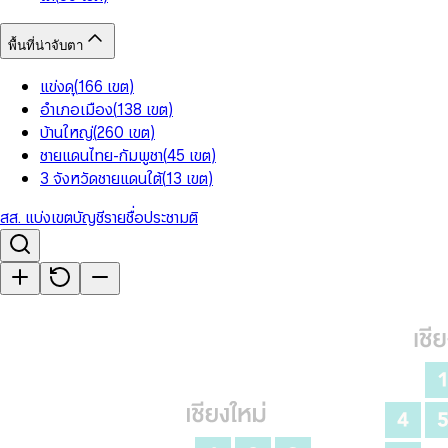
พื้นที่น่าจับตา
แข่งดุ
(
166
เขต
)
อำเภอเมือง
(
138
เขต
)
บ้านใหญ่
(
260
เขต
)
ชายแดนไทย-กัมพูชา
(
45
เขต
)
3 จังหวัดชายแดนใต้
(
13
เขต
)
สส. แบ่งเขต
บัญชีรายชื่อ
ประชามติ