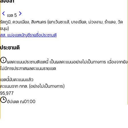
สงขลา
เขต 5
รัตภูมิ, ควนเนียง, สิงหนคร (ยกเว้นชะแล้, บางเขียด, ม่วงงาม, รำแดง, วัด
ขนุน)
สส. แบ่งเขต
บัญชีรายชื่อ
ประชามติ
0
0
ประชามติ
1
1
2
2
0
0
3
3
1
1
ผลคะแนนประชามติเขตนี้ เป็นผลคะแนนอย่างไม่เป็นทางการ เนื่องจากยัง
4
0
4
2
2
ไม่มีการประกาศผลคะแนนรายเขต
5
1
5
3
3
6
2
6
4
4
เขตนี้นับคะแนนแล้ว
7
3
7
5
5
คะแนนจาก กกต. (อย่างไม่เป็นทางการ)
8
4
8
6
6
9
5
,
9
7
7
6
8
8
อัปเดต ณ
01:00
7
9
9
8
9