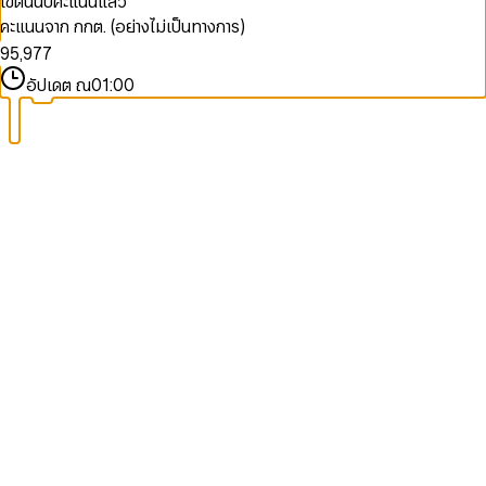
เขตนี้นับคะแนนแล้ว
9
7
3
7
5
5
คะแนนจาก กกต. (อย่างไม่เป็นทางการ)
8
4
8
6
6
9
5
,
9
7
7
6
8
8
อัปเดต ณ
01:00
7
9
9
8
9