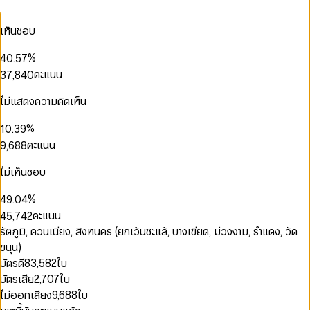
0
1
3
2
3
0
1
2
4
3
4
0
1
เห็นชอบ
0
2
3
5
0
4
5
1
2
1
0
0
3
4
6
1
5
6
2
3
2
1
1
%
4
0
.
5
7
2
6
7
3
4
3
0
2
2
5
1
6
8
คะแนน
3
7
,
8
4
0
5
4
1
3
3
6
2
7
9
0
4
8
9
5
1
0
6
5
2
4
4
7
3
8
1
5
9
6
2
ไม่แสดงความคิดเห็น
1
7
6
3
5
5
8
4
9
2
6
7
3
0
2
8
7
4
6
6
9
5
3
7
8
4
0
%
1
0
.
3
9
8
5
7
7
6
4
8
9
5
1
2
1
4
คะแนน
9
,
6
8
8
7
0
5
0
9
6
0
2
3
2
5
7
9
9
8
1
6
1
7
0
1
3
0
4
3
6
8
ไม่เห็นชอบ
9
2
7
2
8
1
2
4
1
5
4
7
9
3
8
3
9
2
3
5
2
0
6
5
8
%
4
9
.
0
4
3
4
6
3
1
7
6
9
5
1
5
คะแนน
4
5
,
7
4
2
8
7
6
2
6
5
6
8
5
3
0
0
9
8
รัตภูมิ, ควนเนียง, สิงหนคร (ยกเว้นชะแล้, บางเขียด, ม่วงงาม, รำแดง, วัด
7
3
7
6
7
9
6
4
1
1
9
ขนุน)
8
4
8
7
8
7
5
2
2
0
0
9
5
9
บัตรดี
83,582
ใบ
8
9
8
6
3
3
1
1
6
บัตรเสีย
2,707
ใบ
9
9
7
4
0
4
2
2
7
8
5
1
5
3
3
ไม่ออกเสียง
9,688
ใบ
8
9
6
2
6
4
4