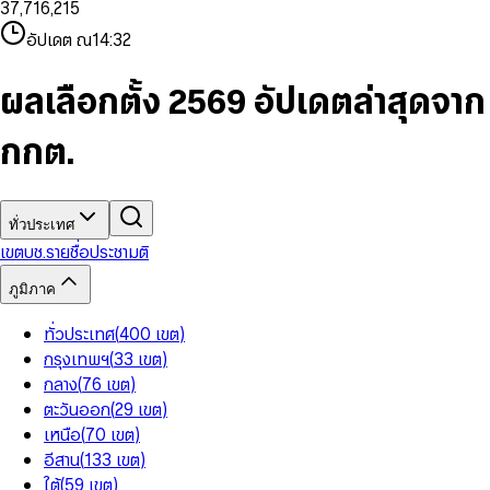
3
7
,
7
1
6
,
2
1
5
8
9
8
4
8
8
2
7
3
2
6
9
9
อัปเดต ณ
14:32
5
9
9
3
8
4
3
7
6
4
9
5
4
8
7
5
6
5
9
ผลเลือกตั้ง 2569 อัปเดตล่าสุดจาก
8
6
7
6
9
7
8
7
กกต.
8
9
8
9
9
ทั่วประเทศ
เขต
บช.รายชื่อ
ประชามติ
ภูมิภาค
ทั่วประเทศ
(
400
เขต
)
กรุงเทพฯ
(
33
เขต
)
กลาง
(
76
เขต
)
ตะวันออก
(
29
เขต
)
เหนือ
(
70
เขต
)
อีสาน
(
133
เขต
)
ใต้
(
59
เขต
)