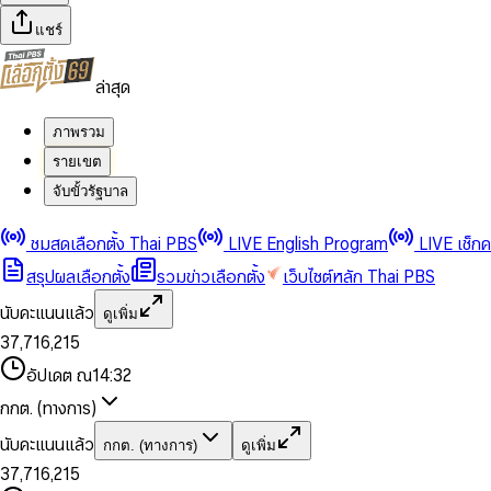
แชร์
ล่าสุด
ภาพรวม
รายเขต
จับขั้วรัฐบาล
0
0
1
1
0
2
2
1
0
ชมสดเลือกตั้ง Thai PBS
LIVE English Program
LIVE เช็ก
3
3
2
1
สรุปผลเลือกตั้ง
รวมข่าวเลือกตั้ง
เว็บไซต์หลัก Thai PBS
0
4
4
3
2
1
5
5
4
0
3
นับคะแนนแล้ว
ดูเพิ่ม
2
6
6
0
5
1
0
4
0
0
3
7
,
7
1
6
,
2
1
5
1
1
0
4
8
8
2
7
3
2
6
2
2
1
0
อัปเดต ณ
14:32
5
9
9
3
8
4
3
7
3
3
2
1
6
4
9
5
4
8
กกต. (ทางการ)
0
4
4
3
2
7
5
6
5
9
1
5
5
4
0
3
8
6
7
6
นับคะแนนแล้ว
กกต. (ทางการ)
ดูเพิ่ม
2
6
6
0
5
1
0
4
9
7
8
7
3
7
,
7
1
6
,
2
1
5
8
9
8