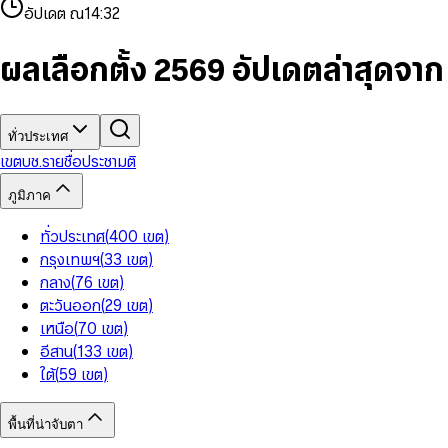
4
8
8
2
7
3
2
6
9
9
อัปเดต ณ
14:32
5
9
9
3
8
4
3
7
6
4
9
5
4
8
7
5
6
5
9
ผลเลือกตั้ง 2569 อัปเดตล่าสุดจา
8
6
7
6
9
7
8
7
8
9
8
9
9
ทั่วประเทศ
เขต
บช.รายชื่อ
ประชามติ
ภูมิภาค
ทั่วประเทศ
(
400
เขต
)
กรุงเทพฯ
(
33
เขต
)
กลาง
(
76
เขต
)
ตะวันออก
(
29
เขต
)
เหนือ
(
70
เขต
)
อีสาน
(
133
เขต
)
ใต้
(
59
เขต
)
พื้นที่น่าจับตา