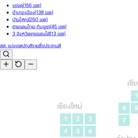
แข่งดุ
(
166
เขต
)
อำเภอเมือง
(
138
เขต
)
บ้านใหญ่
(
260
เขต
)
ชายแดนไทย-กัมพูชา
(
45
เขต
)
3 จังหวัดชายแดนใต้
(
13
เขต
)
สส. แบ่งเขต
บัญชีรายชื่อ
ประชามติ