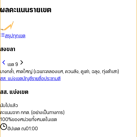
ผลคะแนนรายเขต
สรุปทุกเขต
สงขลา
เขต 9
บางกล่ำ, หาดใหญ่ (เฉพาะคลองแห, ควนลัง, คูเต่า, ฉลุง, ทุ่งตำเสา)
สส. แบ่งเขต
บัญชีรายชื่อ
ประชามติ
สส. แบ่งเขต
นับไปแล้ว
คะแนนจาก กกต. (อย่างเป็นทางการ)
100
%
ของหน่วยทั้งหมดในเขต
อัปเดต ณ
01:00