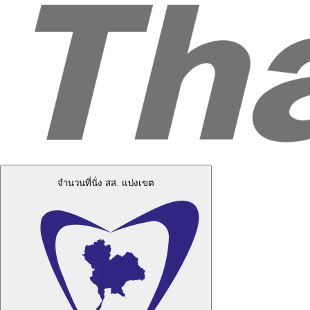
จำนวนที่นั่ง สส. แบ่งเขต