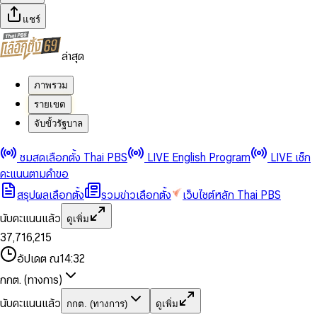
แชร์
ล่าสุด
ภาพรวม
รายเขต
จับขั้วรัฐบาล
0
0
ชมสดเลือกตั้ง Thai PBS
LIVE English Program
LIVE เช็ก
1
1
0
2
2
1
0
คะแนนตามคำขอ
3
3
2
1
สรุปผลเลือกตั้ง
รวมข่าวเลือกตั้ง
เว็บไซต์หลัก Thai PBS
0
4
4
3
2
1
5
5
4
0
3
นับคะแนนแล้ว
ดูเพิ่ม
2
6
6
0
5
1
0
4
0
0
3
7
,
7
1
6
,
2
1
5
1
1
0
4
8
8
2
7
3
2
6
2
2
1
0
อัปเดต ณ
14:32
5
9
9
3
8
4
3
7
3
3
2
1
6
4
9
5
4
8
กกต. (ทางการ)
0
4
4
3
2
7
5
6
5
9
1
5
5
4
0
3
8
6
7
6
นับคะแนนแล้ว
กกต. (ทางการ)
ดูเพิ่ม
2
6
6
0
5
1
0
4
9
7
8
7