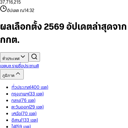
3
7
,
7
1
6
,
2
1
5
8
9
8
4
8
8
2
7
3
2
6
9
9
อัปเดต ณ
14:32
5
9
9
3
8
4
3
7
6
4
9
5
4
8
7
5
6
5
9
ผลเลือกตั้ง 2569 อัปเดตล่าสุดจาก
8
6
7
6
9
7
8
7
กกต.
8
9
8
9
9
ทั่วประเทศ
เขต
บช.รายชื่อ
ประชามติ
ภูมิภาค
ทั่วประเทศ
(
400
เขต
)
กรุงเทพฯ
(
33
เขต
)
กลาง
(
76
เขต
)
ตะวันออก
(
29
เขต
)
เหนือ
(
70
เขต
)
อีสาน
(
133
เขต
)
ใต้
(
59
เขต
)