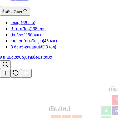
พื้นที่น่าจับตา
แข่งดุ
(
166
เขต
)
อำเภอเมือง
(
138
เขต
)
บ้านใหญ่
(
260
เขต
)
ชายแดนไทย-กัมพูชา
(
45
เขต
)
3 จังหวัดชายแดนใต้
(
13
เขต
)
สส. แบ่งเขต
บัญชีรายชื่อ
ประชามติ