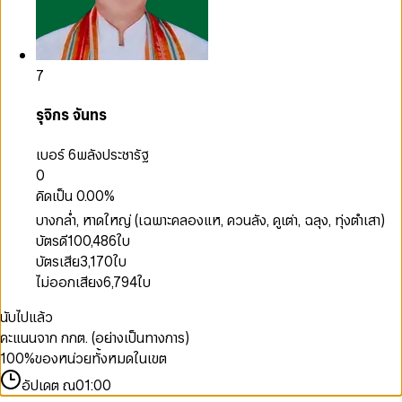
7
รุจิกร จันทร
เบอร์ 6
พลังประชารัฐ
0
คิดเป็น
0.00
%
บางกล่ำ, หาดใหญ่ (เฉพาะคลองแห, ควนลัง, คูเต่า, ฉลุง, ทุ่งตำเสา)
บัตรดี
100,486
ใบ
บัตรเสีย
3,170
ใบ
ไม่ออกเสียง
6,794
ใบ
นับไปแล้ว
คะแนนจาก กกต. (อย่างเป็นทางการ)
100
%
ของหน่วยทั้งหมดในเขต
อัปเดต ณ
01:00