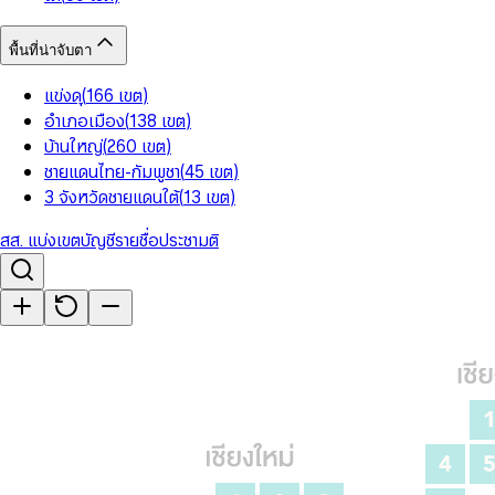
พื้นที่น่าจับตา
แข่งดุ
(
166
เขต
)
อำเภอเมือง
(
138
เขต
)
บ้านใหญ่
(
260
เขต
)
ชายแดนไทย-กัมพูชา
(
45
เขต
)
3 จังหวัดชายแดนใต้
(
13
เขต
)
สส. แบ่งเขต
บัญชีรายชื่อ
ประชามติ