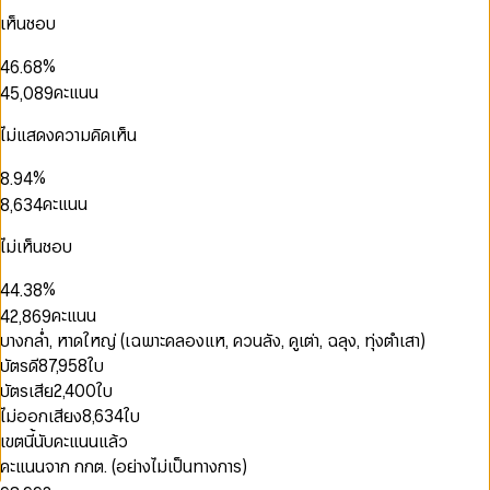
1
3
3
5
0
1
4
5
0
1
เห็นชอบ
2
4
4
6
1
2
5
6
1
2
0
3
5
5
7
2
3
6
7
2
3
1
%
4
6
.
6
8
3
4
7
8
3
4
2
0
5
7
7
9
คะแนน
4
5
,
0
8
9
4
5
0
3
1
6
8
8
5
6
1
9
5
6
1
4
2
0
7
9
9
0
6
7
2
ไม่แสดงความคิดเห็น
0
6
7
2
5
3
0
1
8
1
7
8
3
0
1
7
8
3
6
4
1
2
9
2
8
9
4
1
2
%
8
.
9
4
7
5
2
3
3
9
5
2
0
3
9
5
คะแนน
8
,
6
3
4
0
0
4
6
3
1
4
6
9
7
4
5
1
1
0
5
7
0
4
2
5
7
8
5
6
ไม่เห็นชอบ
2
2
1
6
8
1
5
3
6
8
9
6
7
3
3
2
7
9
2
0
6
4
7
9
7
8
%
4
4
.
3
8
3
1
7
5
8
8
9
5
5
4
9
0
0
0
คะแนน
4
2
,
8
6
9
9
6
6
5
1
0
1
1
5
3
9
7
บางกล่ำ, หาดใหญ่ (เฉพาะคลองแห, ควนลัง, คูเต่า, ฉลุง, ทุ่งตำเสา)
7
7
6
2
1
2
2
6
4
8
บัตรดี
87,958
ใบ
8
8
7
3
2
3
3
7
5
9
9
9
8
บัตรเสีย
2,400
ใบ
4
3
4
4
8
6
9
5
4
5
5
ไม่ออกเสียง
8,634
ใบ
9
7
6
5
6
6
8
เขตนี้นับคะแนนแล้ว
7
6
7
7
0
9
คะแนนจาก กกต. (อย่างไม่เป็นทางการ)
8
7
8
8
1