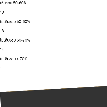
เห็นชอบ 50-60%
18
ไม่เห็นชอบ 50-60%
18
ไม่เห็นชอบ 60-70%
14
ไม่เห็นชอบ > 70%
1