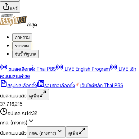
แชร์
ล่าสุด
ภาพรวม
รายเขต
จับขั้วรัฐบาล
0
0
ชมสดเลือกตั้ง Thai PBS
LIVE English Program
LIVE เช็ก
1
1
0
2
2
1
0
คะแนนตามคำขอ
3
3
2
1
สรุปผลเลือกตั้ง
รวมข่าวเลือกตั้ง
เว็บไซต์หลัก Thai PBS
0
4
4
3
2
1
5
5
4
0
3
นับคะแนนแล้ว
ดูเพิ่ม
2
6
6
0
5
1
0
4
0
0
3
7
,
7
1
6
,
2
1
5
1
1
0
4
8
8
2
7
3
2
6
2
2
1
0
อัปเดต ณ
14:32
5
9
9
3
8
4
3
7
3
3
2
1
6
4
9
5
4
8
กกต. (ทางการ)
0
4
4
3
2
7
5
6
5
9
1
5
5
4
0
3
8
6
7
6
นับคะแนนแล้ว
กกต. (ทางการ)
ดูเพิ่ม
2
6
6
0
5
1
0
4
9
7
8
7