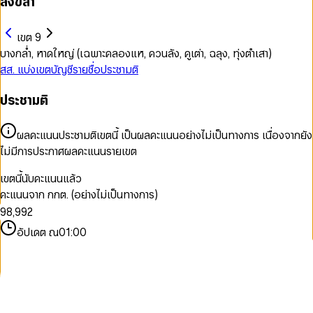
สงขลา
เขต 9
บางกล่ำ, หาดใหญ่ (เฉพาะคลองแห, ควนลัง, คูเต่า, ฉลุง, ทุ่งตำเสา)
สส. แบ่งเขต
บัญชีรายชื่อ
ประชามติ
0
0
0
ประชามติ
1
0
1
1
2
1
2
2
3
2
3
3
ผลคะแนนประชามติเขตนี้ เป็นผลคะแนนอย่างไม่เป็นทางการ เนื่องจากยัง
4
3
4
4
ไม่มีการประกาศผลคะแนนรายเขต
5
4
5
5
6
5
6
6
เขตนี้นับคะแนนแล้ว
7
6
7
7
0
คะแนนจาก กกต. (อย่างไม่เป็นทางการ)
8
7
8
8
1
9
8
,
9
9
2
9
3
อัปเดต ณ
01:00
4
5
6
7
8
9