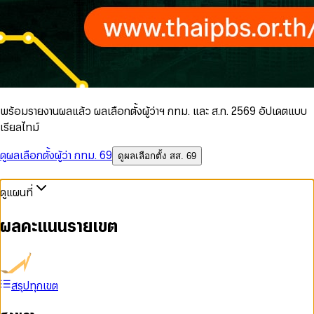
พร้อมรายงานผลแล้ว ผลเลือกตั้งผู้ว่าฯ กทม. และ ส.ก. 2569 อัปเดตแบบ
เรียลไทม์
ดูผลเลือกตั้งผู้ว่า กทม. 69
ดูผลเลือกตั้ง สส. 69
ดูแผนที่
ผลคะแนนรายเขต
สรุปทุกเขต