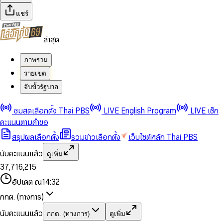
แชร์
ล่าสุด
ภาพรวม
รายเขต
จับขั้วรัฐบาล
0
0
ชมสดเลือกตั้ง Thai PBS
LIVE English Program
LIVE เช็ก
1
1
0
2
2
1
0
คะแนนตามคำขอ
3
3
2
1
สรุปผลเลือกตั้ง
รวมข่าวเลือกตั้ง
เว็บไซต์หลัก Thai PBS
0
4
4
3
2
1
5
5
4
0
3
นับคะแนนแล้ว
ดูเพิ่ม
2
6
6
0
5
1
0
4
0
0
3
7
,
7
1
6
,
2
1
5
1
1
0
4
8
8
2
7
3
2
6
2
2
1
0
อัปเดต ณ
14:32
5
9
9
3
8
4
3
7
3
3
2
1
6
4
9
5
4
8
กกต. (ทางการ)
0
4
4
3
2
7
5
6
5
9
1
5
5
4
0
3
8
6
7
6
นับคะแนนแล้ว
กกต. (ทางการ)
ดูเพิ่ม
2
6
6
0
5
1
0
4
9
7
8
7