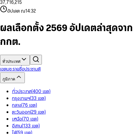
3
7
,
7
1
6
,
2
1
5
8
9
8
4
8
8
2
7
3
2
6
9
9
อัปเดต ณ
14:32
5
9
9
3
8
4
3
7
6
4
9
5
4
8
7
5
6
5
9
ผลเลือกตั้ง 2569 อัปเดตล่าสุดจาก
8
6
7
6
9
7
8
7
กกต.
8
9
8
9
9
ทั่วประเทศ
เขต
บช.รายชื่อ
ประชามติ
ภูมิภาค
ทั่วประเทศ
(
400
เขต
)
กรุงเทพฯ
(
33
เขต
)
กลาง
(
76
เขต
)
ตะวันออก
(
29
เขต
)
เหนือ
(
70
เขต
)
อีสาน
(
133
เขต
)
ใต้
(
59
เขต
)