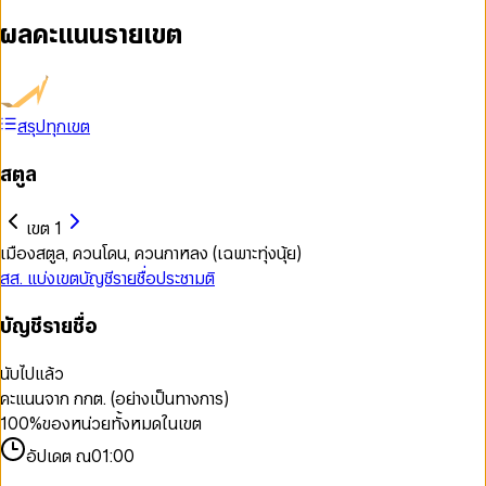
ผลคะแนนรายเขต
สรุปทุกเขต
สตูล
เขต 1
เมืองสตูล, ควนโดน, ควนกาหลง (เฉพาะทุ่งนุ้ย)
สส. แบ่งเขต
บัญชีรายชื่อ
ประชามติ
บัญชีรายชื่อ
นับไปแล้ว
คะแนนจาก กกต. (อย่างเป็นทางการ)
100
%
ของหน่วยทั้งหมดในเขต
อัปเดต ณ
01:00