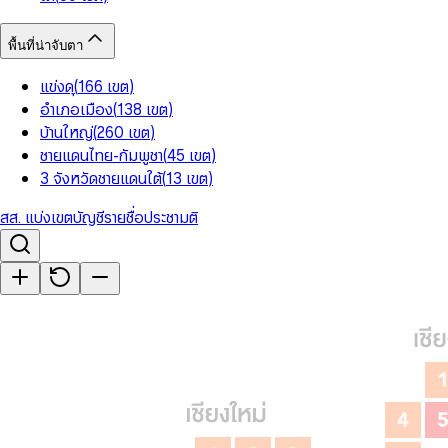
พื้นที่น่าจับตา
แข่งดุ
(
166
เขต
)
อำเภอเมือง
(
138
เขต
)
บ้านใหญ่
(
260
เขต
)
ชายแดนไทย-กัมพูชา
(
45
เขต
)
3 จังหวัดชายแดนใต้
(
13
เขต
)
สส. แบ่งเขต
บัญชีรายชื่อ
ประชามติ