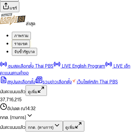
แชร์
ล่าสุด
ภาพรวม
รายเขต
จับขั้วรัฐบาล
0
0
ชมสดเลือกตั้ง Thai PBS
LIVE English Program
LIVE เช็ก
1
1
0
2
2
1
0
คะแนนตามคำขอ
3
3
2
1
สรุปผลเลือกตั้ง
รวมข่าวเลือกตั้ง
เว็บไซต์หลัก Thai PBS
0
4
4
3
2
1
5
5
4
0
3
นับคะแนนแล้ว
ดูเพิ่ม
2
6
6
0
5
1
0
4
0
0
3
7
,
7
1
6
,
2
1
5
1
1
0
4
8
8
2
7
3
2
6
2
2
1
0
อัปเดต ณ
14:32
5
9
9
3
8
4
3
7
3
3
2
1
6
4
9
5
4
8
กกต. (ทางการ)
0
4
4
3
2
7
5
6
5
9
1
5
5
4
0
3
8
6
7
6
นับคะแนนแล้ว
กกต. (ทางการ)
ดูเพิ่ม
2
6
6
0
5
1
0
4
9
7
8
7