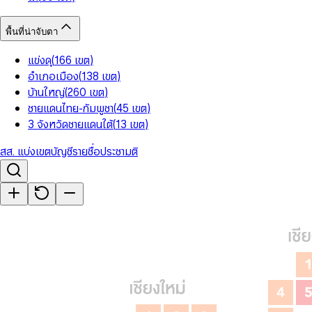
พื้นที่น่าจับตา
แข่งดุ
(
166
เขต
)
อำเภอเมือง
(
138
เขต
)
บ้านใหญ่
(
260
เขต
)
ชายแดนไทย-กัมพูชา
(
45
เขต
)
3 จังหวัดชายแดนใต้
(
13
เขต
)
สส. แบ่งเขต
บัญชีรายชื่อ
ประชามติ