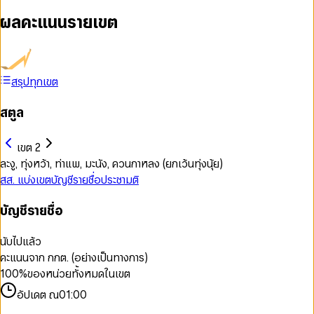
ผลคะแนนรายเขต
สรุปทุกเขต
สตูล
เขต 2
ละงู, ทุ่งหว้า, ท่าแพ, มะนัง, ควนกาหลง (ยกเว้นทุ่งนุ้ย)
สส. แบ่งเขต
บัญชีรายชื่อ
ประชามติ
บัญชีรายชื่อ
นับไปแล้ว
คะแนนจาก กกต. (อย่างเป็นทางการ)
100
%
ของหน่วยทั้งหมดในเขต
อัปเดต ณ
01:00