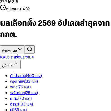
3
7
,
7
1
6
,
2
1
5
8
9
8
4
8
8
2
7
3
2
6
9
9
อัปเดต ณ
14:32
5
9
9
3
8
4
3
7
6
4
9
5
4
8
7
5
6
5
9
ผลเลือกตั้ง 2569 อัปเดตล่าสุดจาก
8
6
7
6
9
7
8
7
กกต.
8
9
8
9
9
ทั่วประเทศ
เขต
บช.รายชื่อ
ประชามติ
ภูมิภาค
ทั่วประเทศ
(
400
เขต
)
กรุงเทพฯ
(
33
เขต
)
กลาง
(
76
เขต
)
ตะวันออก
(
29
เขต
)
เหนือ
(
70
เขต
)
อีสาน
(
133
เขต
)
ใต้
(
59
เขต
)