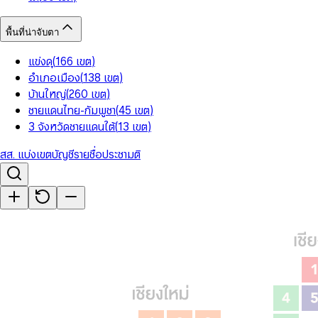
พื้นที่น่าจับตา
แข่งดุ
(
166
เขต
)
อำเภอเมือง
(
138
เขต
)
บ้านใหญ่
(
260
เขต
)
ชายแดนไทย-กัมพูชา
(
45
เขต
)
3 จังหวัดชายแดนใต้
(
13
เขต
)
สส. แบ่งเขต
บัญชีรายชื่อ
ประชามติ