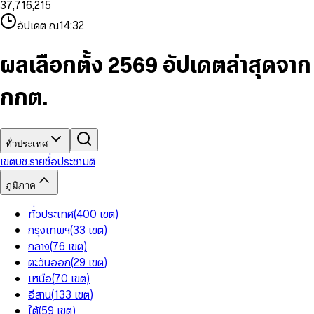
3
7
,
7
1
6
,
2
1
5
8
9
8
4
8
8
2
7
3
2
6
9
9
อัปเดต ณ
14:32
5
9
9
3
8
4
3
7
6
4
9
5
4
8
7
5
6
5
9
ผลเลือกตั้ง 2569 อัปเดตล่าสุดจาก
8
6
7
6
9
7
8
7
กกต.
8
9
8
9
9
ทั่วประเทศ
เขต
บช.รายชื่อ
ประชามติ
ภูมิภาค
ทั่วประเทศ
(
400
เขต
)
กรุงเทพฯ
(
33
เขต
)
กลาง
(
76
เขต
)
ตะวันออก
(
29
เขต
)
เหนือ
(
70
เขต
)
อีสาน
(
133
เขต
)
ใต้
(
59
เขต
)