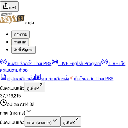
แชร์
ล่าสุด
ภาพรวม
รายเขต
จับขั้วรัฐบาล
0
0
ชมสดเลือกตั้ง Thai PBS
LIVE English Program
LIVE เช็ก
1
1
0
2
2
1
0
คะแนนตามคำขอ
3
3
2
1
สรุปผลเลือกตั้ง
รวมข่าวเลือกตั้ง
เว็บไซต์หลัก Thai PBS
0
4
4
3
2
1
5
5
4
0
3
นับคะแนนแล้ว
ดูเพิ่ม
2
6
6
0
5
1
0
4
0
0
3
7
,
7
1
6
,
2
1
5
1
1
0
4
8
8
2
7
3
2
6
2
2
1
0
อัปเดต ณ
14:32
5
9
9
3
8
4
3
7
3
3
2
1
6
4
9
5
4
8
กกต. (ทางการ)
0
4
4
3
2
7
5
6
5
9
1
5
5
4
0
3
8
6
7
6
นับคะแนนแล้ว
กกต. (ทางการ)
ดูเพิ่ม
2
6
6
0
5
1
0
4
9
7
8
7