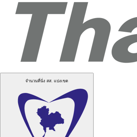
จำนวนที่นั่ง สส. แบ่งเขต