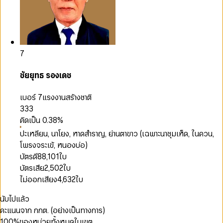
7
ชัยยุทธ รองเดช
เบอร์ 7
แรงงานสร้างชาติ
333
คิดเป็น
0.38
%
ปะเหลียน, นาโยง, หาดสำราญ, ย่านตาขาว (เฉพาะนาชุมเห็ด, ในควน,
โพรงจระเข้, หนองบ่อ)
บัตรดี
88,101
ใบ
บัตรเสีย
2,502
ใบ
ไม่ออกเสียง
4,632
ใบ
นับไปแล้ว
คะแนนจาก กกต. (อย่างเป็นทางการ)
100
%
ของหน่วยทั้งหมดในเขต