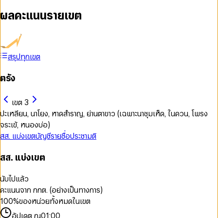
ผลคะแนนรายเขต
สรุปทุกเขต
ตรัง
เขต 3
ปะเหลียน, นาโยง, หาดสำราญ, ย่านตาขาว (เฉพาะนาชุมเห็ด, ในควน, โพรง
จระเข้, หนองบ่อ)
สส. แบ่งเขต
บัญชีรายชื่อ
ประชามติ
สส. แบ่งเขต
นับไปแล้ว
คะแนนจาก กกต. (อย่างเป็นทางการ)
100
%
ของหน่วยทั้งหมดในเขต
อัปเดต ณ
01:00