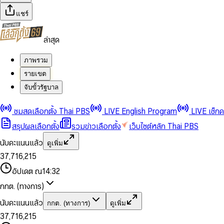
แชร์
ล่าสุด
ภาพรวม
รายเขต
จับขั้วรัฐบาล
0
0
1
1
0
2
2
1
0
ชมสดเลือกตั้ง Thai PBS
LIVE English Program
LIVE เช็ก
3
3
2
1
สรุปผลเลือกตั้ง
รวมข่าวเลือกตั้ง
เว็บไซต์หลัก Thai PBS
0
4
4
3
2
1
5
5
4
0
3
นับคะแนนแล้ว
ดูเพิ่ม
2
6
6
0
5
1
0
4
0
0
3
7
,
7
1
6
,
2
1
5
1
1
0
4
8
8
2
7
3
2
6
2
2
1
0
อัปเดต ณ
14:32
5
9
9
3
8
4
3
7
3
3
2
1
6
4
9
5
4
8
กกต. (ทางการ)
0
4
4
3
2
7
5
6
5
9
1
5
5
4
0
3
8
6
7
6
นับคะแนนแล้ว
กกต. (ทางการ)
ดูเพิ่ม
2
6
6
0
5
1
0
4
9
7
8
7
3
7
,
7
1
6
,
2
1
5
8
9
8