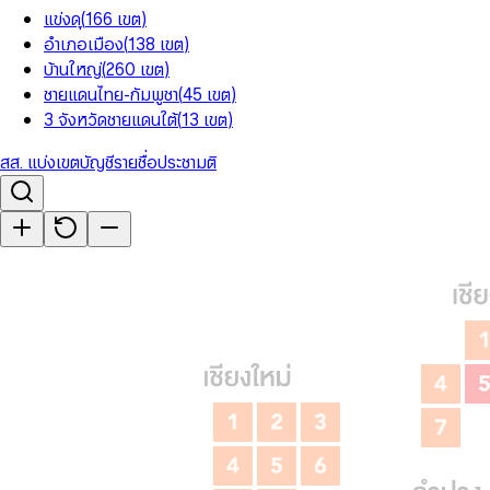
แข่งดุ
(
166
เขต
)
อำเภอเมือง
(
138
เขต
)
บ้านใหญ่
(
260
เขต
)
ชายแดนไทย-กัมพูชา
(
45
เขต
)
3 จังหวัดชายแดนใต้
(
13
เขต
)
สส. แบ่งเขต
บัญชีรายชื่อ
ประชามติ