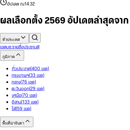
4
8
8
2
7
3
2
6
9
9
อัปเดต ณ
14:32
5
9
9
3
8
4
3
7
6
4
9
5
4
8
7
5
6
5
9
ผลเลือกตั้ง 2569 อัปเดตล่าสุดจา
8
6
7
6
9
7
8
7
8
9
8
9
9
ทั่วประเทศ
เขต
บช.รายชื่อ
ประชามติ
ภูมิภาค
ทั่วประเทศ
(
400
เขต
)
กรุงเทพฯ
(
33
เขต
)
กลาง
(
76
เขต
)
ตะวันออก
(
29
เขต
)
เหนือ
(
70
เขต
)
อีสาน
(
133
เขต
)
ใต้
(
59
เขต
)
พื้นที่น่าจับตา