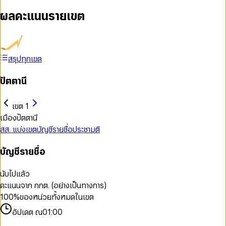
ผลคะแนนรายเขต
สรุปทุกเขต
ปัตตานี
เขต 1
เมืองปัตตานี
สส. แบ่งเขต
บัญชีรายชื่อ
ประชามติ
บัญชีรายชื่อ
นับไปแล้ว
คะแนนจาก กกต. (อย่างเป็นทางการ)
100
%
ของหน่วยทั้งหมดในเขต
อัปเดต ณ
01:00