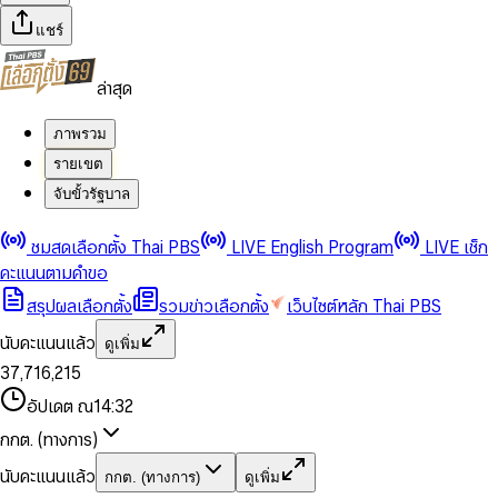
แชร์
ล่าสุด
ภาพรวม
รายเขต
จับขั้วรัฐบาล
0
0
ชมสดเลือกตั้ง Thai PBS
LIVE English Program
LIVE เช็ก
1
1
0
2
2
1
0
คะแนนตามคำขอ
3
3
2
1
สรุปผลเลือกตั้ง
รวมข่าวเลือกตั้ง
เว็บไซต์หลัก Thai PBS
0
4
4
3
2
1
5
5
4
0
3
นับคะแนนแล้ว
ดูเพิ่ม
2
6
6
0
5
1
0
4
0
0
3
7
,
7
1
6
,
2
1
5
1
1
0
4
8
8
2
7
3
2
6
2
2
1
0
อัปเดต ณ
14:32
5
9
9
3
8
4
3
7
3
3
2
1
6
4
9
5
4
8
กกต. (ทางการ)
0
4
4
3
2
7
5
6
5
9
1
5
5
4
0
3
8
6
7
6
นับคะแนนแล้ว
กกต. (ทางการ)
ดูเพิ่ม
2
6
6
0
5
1
0
4
9
7
8
7