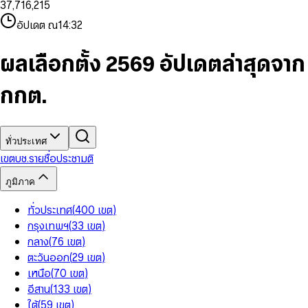
3
7
,
7
1
6
,
2
1
5
8
9
8
4
8
8
2
7
3
2
6
9
9
อัปเดต ณ
14:32
5
9
9
3
8
4
3
7
6
4
9
5
4
8
7
5
6
5
9
ผลเลือกตั้ง 2569 อัปเดตล่าสุดจาก
8
6
7
6
9
7
8
7
กกต.
8
9
8
9
9
ทั่วประเทศ
เขต
บช.รายชื่อ
ประชามติ
ภูมิภาค
ทั่วประเทศ
(
400
เขต
)
กรุงเทพฯ
(
33
เขต
)
กลาง
(
76
เขต
)
ตะวันออก
(
29
เขต
)
เหนือ
(
70
เขต
)
อีสาน
(
133
เขต
)
ใต้
(
59
เขต
)