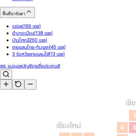
พื้นที่น่าจับตา
แข่งดุ
(
166
เขต
)
อำเภอเมือง
(
138
เขต
)
บ้านใหญ่
(
260
เขต
)
ชายแดนไทย-กัมพูชา
(
45
เขต
)
3 จังหวัดชายแดนใต้
(
13
เขต
)
สส. แบ่งเขต
บัญชีรายชื่อ
ประชามติ