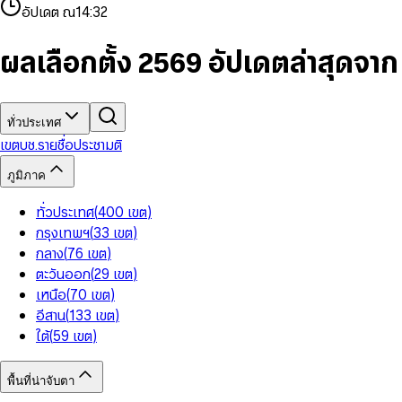
4
8
8
2
7
3
2
6
9
9
อัปเดต ณ
14:32
5
9
9
3
8
4
3
7
6
4
9
5
4
8
7
5
6
5
9
ผลเลือกตั้ง 2569 อัปเดตล่าสุดจา
8
6
7
6
9
7
8
7
8
9
8
9
9
ทั่วประเทศ
เขต
บช.รายชื่อ
ประชามติ
ภูมิภาค
ทั่วประเทศ
(
400
เขต
)
กรุงเทพฯ
(
33
เขต
)
กลาง
(
76
เขต
)
ตะวันออก
(
29
เขต
)
เหนือ
(
70
เขต
)
อีสาน
(
133
เขต
)
ใต้
(
59
เขต
)
พื้นที่น่าจับตา