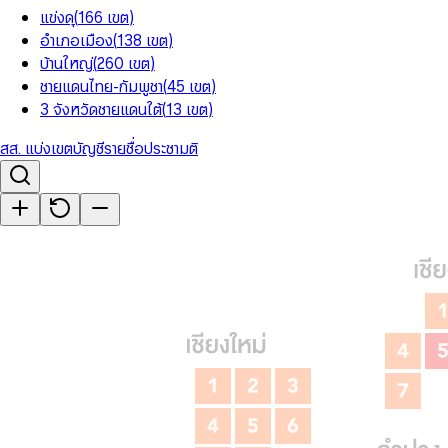
แข่งดุ
(
166
เขต
)
อำเภอเมือง
(
138
เขต
)
บ้านใหญ่
(
260
เขต
)
ชายแดนไทย-กัมพูชา
(
45
เขต
)
3 จังหวัดชายแดนใต้
(
13
เขต
)
สส. แบ่งเขต
บัญชีรายชื่อ
ประชามติ