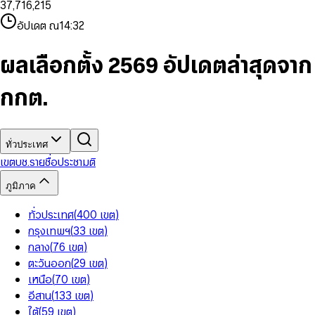
3
7
,
7
1
6
,
2
1
5
8
9
8
4
8
8
2
7
3
2
6
9
9
อัปเดต ณ
14:32
5
9
9
3
8
4
3
7
6
4
9
5
4
8
7
5
6
5
9
ผลเลือกตั้ง 2569 อัปเดตล่าสุดจาก
8
6
7
6
9
7
8
7
กกต.
8
9
8
9
9
ทั่วประเทศ
เขต
บช.รายชื่อ
ประชามติ
ภูมิภาค
ทั่วประเทศ
(
400
เขต
)
กรุงเทพฯ
(
33
เขต
)
กลาง
(
76
เขต
)
ตะวันออก
(
29
เขต
)
เหนือ
(
70
เขต
)
อีสาน
(
133
เขต
)
ใต้
(
59
เขต
)