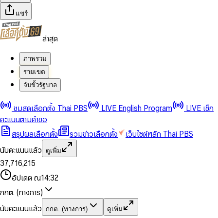
แชร์
ล่าสุด
ภาพรวม
รายเขต
จับขั้วรัฐบาล
0
0
ชมสดเลือกตั้ง Thai PBS
LIVE English Program
LIVE เช็ก
1
1
0
2
2
1
0
คะแนนตามคำขอ
3
3
2
1
สรุปผลเลือกตั้ง
รวมข่าวเลือกตั้ง
เว็บไซต์หลัก Thai PBS
0
4
4
3
2
1
5
5
4
0
3
นับคะแนนแล้ว
ดูเพิ่ม
2
6
6
0
5
1
0
4
0
0
3
7
,
7
1
6
,
2
1
5
1
1
0
4
8
8
2
7
3
2
6
2
2
1
0
อัปเดต ณ
14:32
5
9
9
3
8
4
3
7
3
3
2
1
6
4
9
5
4
8
กกต. (ทางการ)
0
4
4
3
2
7
5
6
5
9
1
5
5
4
0
3
8
6
7
6
นับคะแนนแล้ว
กกต. (ทางการ)
ดูเพิ่ม
2
6
6
0
5
1
0
4
9
7
8
7