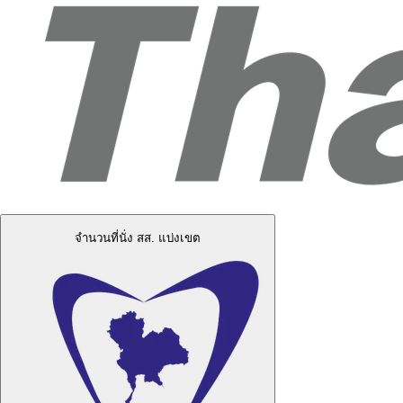
จำนวนที่นั่ง สส. แบ่งเขต