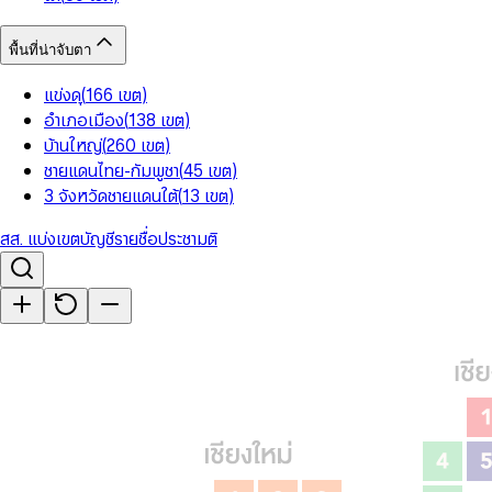
พื้นที่น่าจับตา
แข่งดุ
(
166
เขต
)
อำเภอเมือง
(
138
เขต
)
บ้านใหญ่
(
260
เขต
)
ชายแดนไทย-กัมพูชา
(
45
เขต
)
3 จังหวัดชายแดนใต้
(
13
เขต
)
สส. แบ่งเขต
บัญชีรายชื่อ
ประชามติ