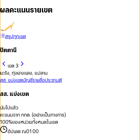
ผลคะแนนรายเขต
สรุปทุกเขต
ปัตตานี
เขต 3
ยะรัง, ทุ่งยางแดง, แม่ลาน
สส. แบ่งเขต
บัญชีรายชื่อ
ประชามติ
สส. แบ่งเขต
นับไปแล้ว
คะแนนจาก กกต. (อย่างเป็นทางการ)
100
%
ของหน่วยทั้งหมดในเขต
อัปเดต ณ
01:00