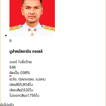
6
มูฮำหมัดอามิน กอเดร์
เบอร์ 1
เพื่อไทย
646
คิดเป็น
0.98
%
ยะรัง, ทุ่งยางแดง, แม่ลาน
บัตรดี
65,804
ใบ
บัตรเสีย
2,632
ใบ
ไม่ออกเสียง
1,756
ใบ
นับไปแล้ว