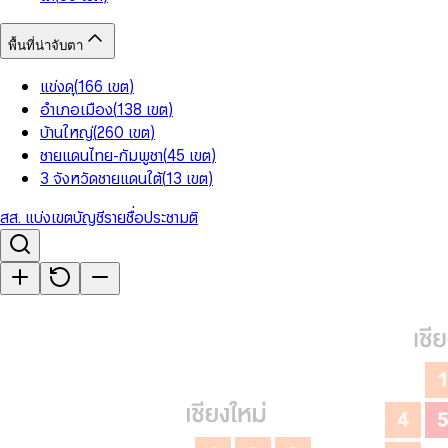
พื้นที่น่าจับตา
แข่งดุ
(
166
เขต
)
อำเภอเมือง
(
138
เขต
)
บ้านใหญ่
(
260
เขต
)
ชายแดนไทย-กัมพูชา
(
45
เขต
)
3 จังหวัดชายแดนใต้
(
13
เขต
)
สส. แบ่งเขต
บัญชีรายชื่อ
ประชามติ