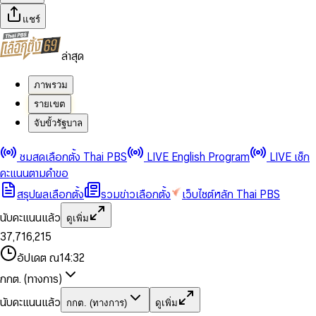
แชร์
ล่าสุด
ภาพรวม
รายเขต
จับขั้วรัฐบาล
0
0
ชมสดเลือกตั้ง Thai PBS
LIVE English Program
LIVE เช็ก
1
1
0
2
2
1
0
คะแนนตามคำขอ
3
3
2
1
สรุปผลเลือกตั้ง
รวมข่าวเลือกตั้ง
เว็บไซต์หลัก Thai PBS
0
4
4
3
2
1
5
5
4
0
3
นับคะแนนแล้ว
ดูเพิ่ม
2
6
6
0
5
1
0
4
0
0
3
7
,
7
1
6
,
2
1
5
1
1
0
4
8
8
2
7
3
2
6
2
2
1
0
อัปเดต ณ
14:32
5
9
9
3
8
4
3
7
3
3
2
1
6
4
9
5
4
8
กกต. (ทางการ)
0
4
4
3
2
7
5
6
5
9
1
5
5
4
0
3
8
6
7
6
นับคะแนนแล้ว
กกต. (ทางการ)
ดูเพิ่ม
2
6
6
0
5
1
0
4
9
7
8
7