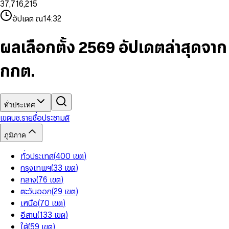
3
7
,
7
1
6
,
2
1
5
8
9
8
4
8
8
2
7
3
2
6
9
9
อัปเดต ณ
14:32
5
9
9
3
8
4
3
7
6
4
9
5
4
8
7
5
6
5
9
ผลเลือกตั้ง 2569 อัปเดตล่าสุดจาก
8
6
7
6
9
7
8
7
กกต.
8
9
8
9
9
ทั่วประเทศ
เขต
บช.รายชื่อ
ประชามติ
ภูมิภาค
ทั่วประเทศ
(
400
เขต
)
กรุงเทพฯ
(
33
เขต
)
กลาง
(
76
เขต
)
ตะวันออก
(
29
เขต
)
เหนือ
(
70
เขต
)
อีสาน
(
133
เขต
)
ใต้
(
59
เขต
)