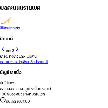
ผลคะแนนรายเขต
สรุปทุกเขต
ปัตตานี
เขต 3
ยะรัง, ทุ่งยางแดง, แม่ลาน
สส. แบ่งเขต
บัญชีรายชื่อ
ประชามติ
บัญชีรายชื่อ
นับไปแล้ว
คะแนนจาก กกต. (อย่างเป็นทางการ)
100
%
ของหน่วยทั้งหมดในเขต
อัปเดต ณ
01:00