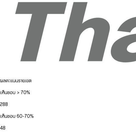
ผลคะแนนรายเขต
เห็นชอบ > 70%
288
เห็นชอบ 60-70%
48