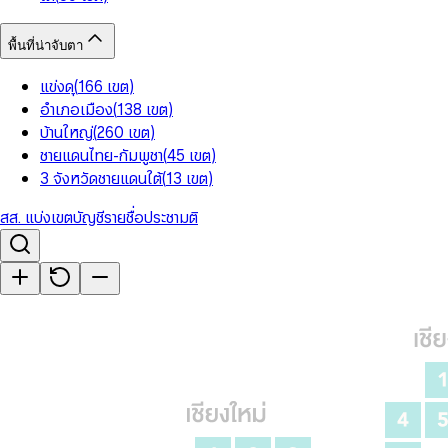
พื้นที่น่าจับตา
แข่งดุ
(
166
เขต
)
อำเภอเมือง
(
138
เขต
)
บ้านใหญ่
(
260
เขต
)
ชายแดนไทย-กัมพูชา
(
45
เขต
)
3 จังหวัดชายแดนใต้
(
13
เขต
)
สส. แบ่งเขต
บัญชีรายชื่อ
ประชามติ