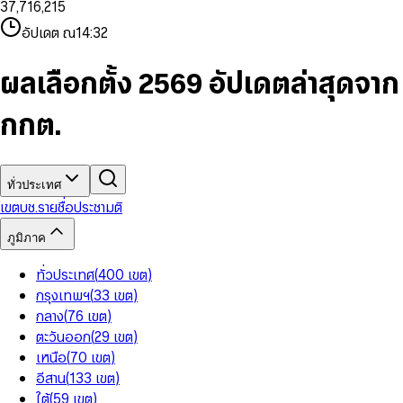
3
7
,
7
1
6
,
2
1
5
8
9
8
4
8
8
2
7
3
2
6
9
9
อัปเดต ณ
14:32
5
9
9
3
8
4
3
7
6
4
9
5
4
8
7
5
6
5
9
ผลเลือกตั้ง 2569 อัปเดตล่าสุดจาก
8
6
7
6
9
7
8
7
กกต.
8
9
8
9
9
ทั่วประเทศ
เขต
บช.รายชื่อ
ประชามติ
ภูมิภาค
ทั่วประเทศ
(
400
เขต
)
กรุงเทพฯ
(
33
เขต
)
กลาง
(
76
เขต
)
ตะวันออก
(
29
เขต
)
เหนือ
(
70
เขต
)
อีสาน
(
133
เขต
)
ใต้
(
59
เขต
)