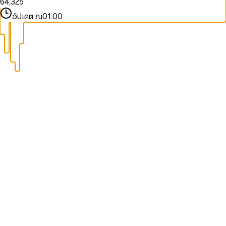
6
4
,
3
2
5
9
7
5
4
3
6
อัปเดต ณ
01:00
8
6
5
4
7
9
7
6
5
8
8
7
6
9
9
8
7
9
8
9