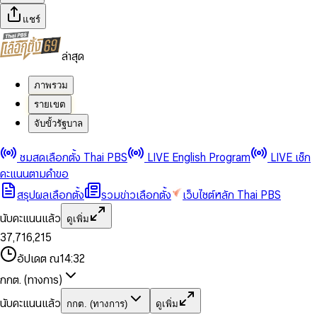
แชร์
ล่าสุด
ภาพรวม
รายเขต
จับขั้วรัฐบาล
0
0
ชมสดเลือกตั้ง Thai PBS
LIVE English Program
LIVE เช็ก
1
1
0
2
2
1
0
คะแนนตามคำขอ
3
3
2
1
สรุปผลเลือกตั้ง
รวมข่าวเลือกตั้ง
เว็บไซต์หลัก Thai PBS
0
4
4
3
2
1
5
5
4
0
3
นับคะแนนแล้ว
ดูเพิ่ม
2
6
6
0
5
1
0
4
0
0
3
7
,
7
1
6
,
2
1
5
1
1
0
4
8
8
2
7
3
2
6
2
2
1
0
อัปเดต ณ
14:32
5
9
9
3
8
4
3
7
3
3
2
1
6
4
9
5
4
8
กกต. (ทางการ)
0
4
4
3
2
7
5
6
5
9
1
5
5
4
0
3
8
6
7
6
นับคะแนนแล้ว
กกต. (ทางการ)
ดูเพิ่ม
2
6
6
0
5
1
0
4
9
7
8
7