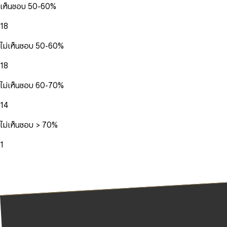
เห็นชอบ 50-60%
18
ไม่เห็นชอบ 50-60%
18
ไม่เห็นชอบ 60-70%
14
ไม่เห็นชอบ > 70%
1