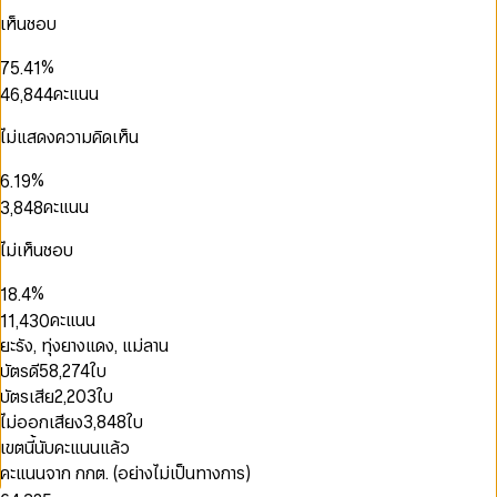
4
2
1
0
2
4
0
0
1
เห็นชอบ
5
3
2
1
3
5
1
1
2
0
0
6
4
3
0
2
4
6
2
2
0
3
1
1
%
7
5
.
4
1
3
5
7
3
3
1
4
2
2
8
6
5
2
คะแนน
4
6
,
8
4
4
2
5
3
3
9
7
6
3
5
7
9
5
5
3
6
4
0
4
8
7
4
0
6
8
6
6
ไม่แสดงความคิดเห็น
4
7
0
5
1
5
9
8
5
1
7
9
7
7
5
0
8
1
6
2
6
9
6
2
8
8
8
%
6
.
1
9
2
7
3
7
7
3
9
9
9
7
2
คะแนน
3
,
8
4
8
8
4
0
8
3
4
9
5
9
9
5
1
0
9
4
5
6
ไม่เห็นชอบ
6
2
1
0
5
6
7
0
7
3
2
1
6
7
8
%
1
8
.
4
0
0
3
2
7
8
9
2
9
5
คะแนน
1
1
,
4
3
0
8
9
3
6
2
2
5
4
1
9
ยะรัง, ทุ่งยางแดง, แม่ลาน
4
7
3
3
6
5
2
บัตรดี
58,274
ใบ
5
8
0
4
4
7
6
3
6
9
บัตรเสีย
2,203
ใบ
1
0
5
5
8
7
4
7
2
0
1
ไม่ออกเสียง
3,848
ใบ
6
6
9
8
5
8
3
1
0
2
7
7
9
6
เขตนี้นับคะแนนแล้ว
9
4
2
1
0
3
8
8
7
คะแนนจาก กกต. (อย่างไม่เป็นทางการ)
5
3
2
1
4
9
9
8