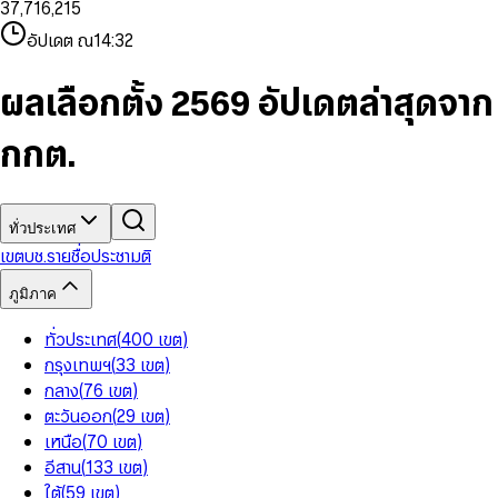
3
7
,
7
1
6
,
2
1
5
8
9
8
4
8
8
2
7
3
2
6
9
9
อัปเดต ณ
14:32
5
9
9
3
8
4
3
7
6
4
9
5
4
8
7
5
6
5
9
ผลเลือกตั้ง 2569 อัปเดตล่าสุดจาก
8
6
7
6
9
7
8
7
กกต.
8
9
8
9
9
ทั่วประเทศ
เขต
บช.รายชื่อ
ประชามติ
ภูมิภาค
ทั่วประเทศ
(
400
เขต
)
กรุงเทพฯ
(
33
เขต
)
กลาง
(
76
เขต
)
ตะวันออก
(
29
เขต
)
เหนือ
(
70
เขต
)
อีสาน
(
133
เขต
)
ใต้
(
59
เขต
)