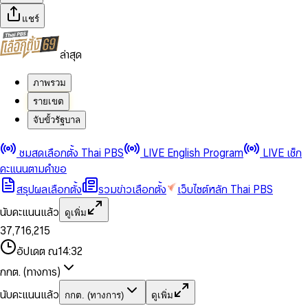
แชร์
ล่าสุด
ภาพรวม
รายเขต
จับขั้วรัฐบาล
0
0
ชมสดเลือกตั้ง Thai PBS
LIVE English Program
LIVE เช็ก
1
1
0
2
2
1
0
คะแนนตามคำขอ
3
3
2
1
สรุปผลเลือกตั้ง
รวมข่าวเลือกตั้ง
เว็บไซต์หลัก Thai PBS
0
4
4
3
2
1
5
5
4
0
3
นับคะแนนแล้ว
ดูเพิ่ม
2
6
6
0
5
1
0
4
0
0
3
7
,
7
1
6
,
2
1
5
1
1
0
4
8
8
2
7
3
2
6
2
2
1
0
อัปเดต ณ
14:32
5
9
9
3
8
4
3
7
3
3
2
1
6
4
9
5
4
8
กกต. (ทางการ)
0
4
4
3
2
7
5
6
5
9
1
5
5
4
0
3
8
6
7
6
นับคะแนนแล้ว
กกต. (ทางการ)
ดูเพิ่ม
2
6
6
0
5
1
0
4
9
7
8
7