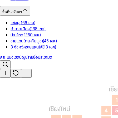
พื้นที่น่าจับตา
แข่งดุ
(
166
เขต
)
อำเภอเมือง
(
138
เขต
)
บ้านใหญ่
(
260
เขต
)
ชายแดนไทย-กัมพูชา
(
45
เขต
)
3 จังหวัดชายแดนใต้
(
13
เขต
)
สส. แบ่งเขต
บัญชีรายชื่อ
ประชามติ