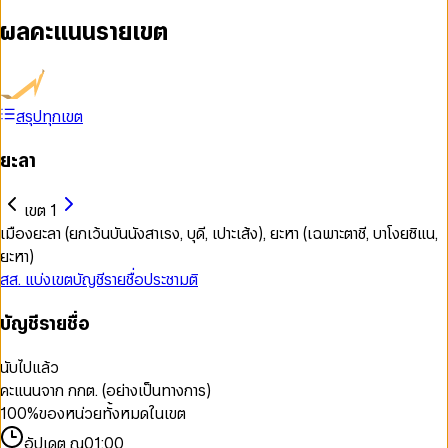
ผลคะแนนรายเขต
สรุปทุกเขต
ยะลา
เขต 1
เมืองยะลา (ยกเว้นบันนังสาเรง, บุดี, เปาะเส้ง), ยะหา (เฉพาะตาชี, บาโงยซิแน,
ยะหา)
สส. แบ่งเขต
บัญชีรายชื่อ
ประชามติ
บัญชีรายชื่อ
นับไปแล้ว
คะแนนจาก กกต. (อย่างเป็นทางการ)
100
%
ของหน่วยทั้งหมดในเขต
อัปเดต ณ
01:00