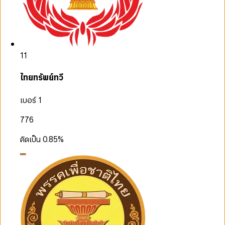
11
ไทยทรัพย์ทวี
เบอร์ 1
776
คิดเป็น
0.85
%