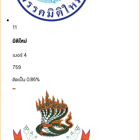
11
มิติใหม่
เบอร์ 4
759
คิดเป็น
0.86
%