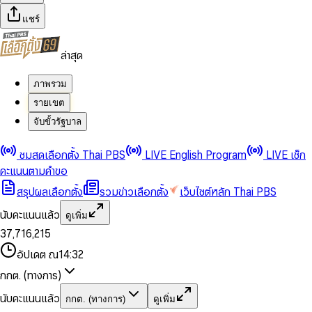
แชร์
ล่าสุด
ภาพรวม
รายเขต
จับขั้วรัฐบาล
0
0
ชมสดเลือกตั้ง Thai PBS
LIVE English Program
LIVE เช็ก
1
1
0
2
2
1
0
คะแนนตามคำขอ
3
3
2
1
สรุปผลเลือกตั้ง
รวมข่าวเลือกตั้ง
เว็บไซต์หลัก Thai PBS
0
4
4
3
2
1
5
5
4
0
3
นับคะแนนแล้ว
ดูเพิ่ม
2
6
6
0
5
1
0
4
0
0
3
7
,
7
1
6
,
2
1
5
1
1
0
4
8
8
2
7
3
2
6
2
2
1
0
อัปเดต ณ
14:32
5
9
9
3
8
4
3
7
3
3
2
1
6
4
9
5
4
8
กกต. (ทางการ)
0
4
4
3
2
7
5
6
5
9
1
5
5
4
0
3
8
6
7
6
นับคะแนนแล้ว
กกต. (ทางการ)
ดูเพิ่ม
2
6
6
0
5
1
0
4
9
7
8
7