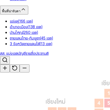
พื้นที่น่าจับตา
แข่งดุ
(
166
เขต
)
อำเภอเมือง
(
138
เขต
)
บ้านใหญ่
(
260
เขต
)
ชายแดนไทย-กัมพูชา
(
45
เขต
)
3 จังหวัดชายแดนใต้
(
13
เขต
)
สส. แบ่งเขต
บัญชีรายชื่อ
ประชามติ