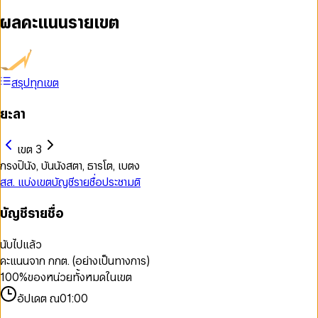
ผลคะแนนรายเขต
สรุปทุกเขต
ยะลา
เขต 3
กรงปินัง, บันนังสตา, ธารโต, เบตง
สส. แบ่งเขต
บัญชีรายชื่อ
ประชามติ
บัญชีรายชื่อ
นับไปแล้ว
คะแนนจาก กกต. (อย่างเป็นทางการ)
100
%
ของหน่วยทั้งหมดในเขต
อัปเดต ณ
01:00