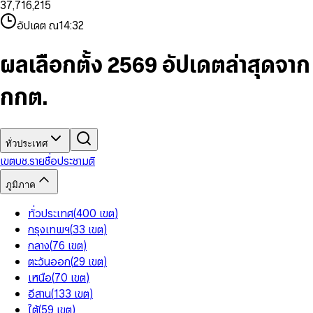
3
7
,
7
1
6
,
2
1
5
8
9
8
4
8
8
2
7
3
2
6
9
9
อัปเดต ณ
14:32
5
9
9
3
8
4
3
7
6
4
9
5
4
8
7
5
6
5
9
ผลเลือกตั้ง 2569 อัปเดตล่าสุดจาก
8
6
7
6
9
7
8
7
กกต.
8
9
8
9
9
ทั่วประเทศ
เขต
บช.รายชื่อ
ประชามติ
ภูมิภาค
ทั่วประเทศ
(
400
เขต
)
กรุงเทพฯ
(
33
เขต
)
กลาง
(
76
เขต
)
ตะวันออก
(
29
เขต
)
เหนือ
(
70
เขต
)
อีสาน
(
133
เขต
)
ใต้
(
59
เขต
)