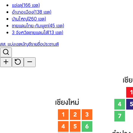
แข่งดุ
(
166
เขต
)
อำเภอเมือง
(
138
เขต
)
บ้านใหญ่
(
260
เขต
)
ชายแดนไทย-กัมพูชา
(
45
เขต
)
3 จังหวัดชายแดนใต้
(
13
เขต
)
สส. แบ่งเขต
บัญชีรายชื่อ
ประชามติ