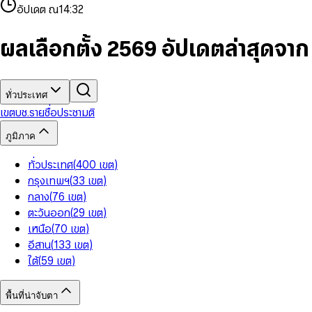
4
8
8
2
7
3
2
6
9
9
อัปเดต ณ
14:32
5
9
9
3
8
4
3
7
6
4
9
5
4
8
7
5
6
5
9
ผลเลือกตั้ง 2569 อัปเดตล่าสุดจา
8
6
7
6
9
7
8
7
8
9
8
9
9
ทั่วประเทศ
เขต
บช.รายชื่อ
ประชามติ
ภูมิภาค
ทั่วประเทศ
(
400
เขต
)
กรุงเทพฯ
(
33
เขต
)
กลาง
(
76
เขต
)
ตะวันออก
(
29
เขต
)
เหนือ
(
70
เขต
)
อีสาน
(
133
เขต
)
ใต้
(
59
เขต
)
พื้นที่น่าจับตา