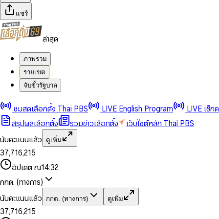
แชร์
ล่าสุด
ภาพรวม
รายเขต
จับขั้วรัฐบาล
0
0
1
1
0
2
2
1
0
ชมสดเลือกตั้ง Thai PBS
LIVE English Program
LIVE เช็ก
3
3
2
1
สรุปผลเลือกตั้ง
รวมข่าวเลือกตั้ง
เว็บไซต์หลัก Thai PBS
0
4
4
3
2
1
5
5
4
0
3
นับคะแนนแล้ว
ดูเพิ่ม
2
6
6
0
5
1
0
4
0
0
3
7
,
7
1
6
,
2
1
5
1
1
0
4
8
8
2
7
3
2
6
2
2
1
0
อัปเดต ณ
14:32
5
9
9
3
8
4
3
7
3
3
2
1
6
4
9
5
4
8
กกต. (ทางการ)
0
4
4
3
2
7
5
6
5
9
1
5
5
4
0
3
8
6
7
6
นับคะแนนแล้ว
กกต. (ทางการ)
ดูเพิ่ม
2
6
6
0
5
1
0
4
9
7
8
7
3
7
,
7
1
6
,
2
1
5
8
9
8