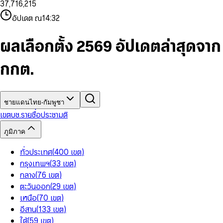
3
7
,
7
1
6
,
2
1
5
8
9
8
4
8
8
2
7
3
2
6
9
9
อัปเดต ณ
14:32
5
9
9
3
8
4
3
7
6
4
9
5
4
8
7
5
6
5
9
ผลเลือกตั้ง 2569 อัปเดตล่าสุดจาก
8
6
7
6
9
7
8
7
กกต.
8
9
8
9
9
ชายแดนไทย-กัมพูชา
เขต
บช.รายชื่อ
ประชามติ
ภูมิภาค
ทั่วประเทศ
(
400
เขต
)
กรุงเทพฯ
(
33
เขต
)
กลาง
(
76
เขต
)
ตะวันออก
(
29
เขต
)
เหนือ
(
70
เขต
)
อีสาน
(
133
เขต
)
ใต้
(
59
เขต
)