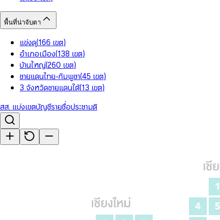
พื้นที่น่าจับตา
แข่งดุ
(
166
เขต
)
อำเภอเมือง
(
138
เขต
)
บ้านใหญ่
(
260
เขต
)
ชายแดนไทย-กัมพูชา
(
45
เขต
)
3 จังหวัดชายแดนใต้
(
13
เขต
)
สส. แบ่งเขต
บัญชีรายชื่อ
ประชามติ