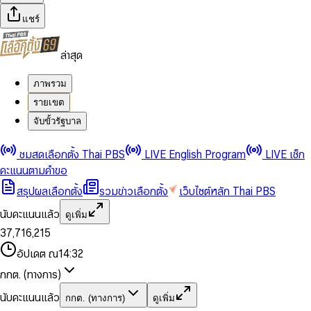
แชร์
ล่าสุด
ภาพรวม
รายเขต
จับขั้วรัฐบาล
0
0
ชมสดเลือกตั้ง Thai PBS
LIVE English Program
LIVE เช็ก
1
1
0
2
2
1
0
คะแนนตามคำขอ
3
3
2
1
สรุปผลเลือกตั้ง
รวมข่าวเลือกตั้ง
เว็บไซต์หลัก Thai PBS
0
4
4
3
2
1
5
5
4
0
3
นับคะแนนแล้ว
ดูเพิ่ม
2
6
6
0
5
1
0
4
0
0
3
7
,
7
1
6
,
2
1
5
1
1
0
4
8
8
2
7
3
2
6
2
2
1
0
อัปเดต ณ
14:32
5
9
9
3
8
4
3
7
3
3
2
1
6
4
9
5
4
8
กกต. (ทางการ)
0
4
4
3
2
7
5
6
5
9
1
5
5
4
0
3
8
6
7
6
นับคะแนนแล้ว
กกต. (ทางการ)
ดูเพิ่ม
2
6
6
0
5
1
0
4
9
7
8
7