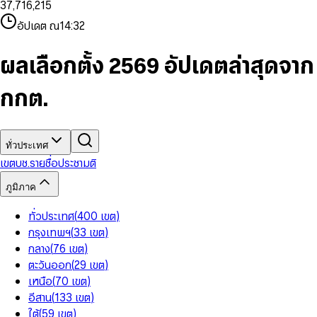
3
7
,
7
1
6
,
2
1
5
8
9
8
4
8
8
2
7
3
2
6
9
9
อัปเดต ณ
14:32
5
9
9
3
8
4
3
7
6
4
9
5
4
8
7
5
6
5
9
ผลเลือกตั้ง 2569 อัปเดตล่าสุดจาก
8
6
7
6
9
7
8
7
กกต.
8
9
8
9
9
ทั่วประเทศ
เขต
บช.รายชื่อ
ประชามติ
ภูมิภาค
ทั่วประเทศ
(
400
เขต
)
กรุงเทพฯ
(
33
เขต
)
กลาง
(
76
เขต
)
ตะวันออก
(
29
เขต
)
เหนือ
(
70
เขต
)
อีสาน
(
133
เขต
)
ใต้
(
59
เขต
)