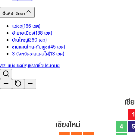
พื้นที่น่าจับตา
แข่งดุ
(
166
เขต
)
อำเภอเมือง
(
138
เขต
)
บ้านใหญ่
(
260
เขต
)
ชายแดนไทย-กัมพูชา
(
45
เขต
)
3 จังหวัดชายแดนใต้
(
13
เขต
)
สส. แบ่งเขต
บัญชีรายชื่อ
ประชามติ