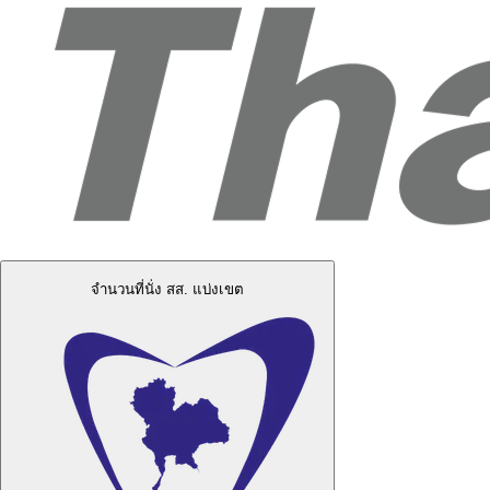
จำนวนที่นั่ง สส. แบ่งเขต