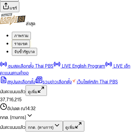
แชร์
ล่าสุด
ภาพรวม
รายเขต
จับขั้วรัฐบาล
0
0
ชมสดเลือกตั้ง Thai PBS
LIVE English Program
LIVE เช็ก
1
1
0
2
2
1
0
คะแนนตามคำขอ
3
3
2
1
สรุปผลเลือกตั้ง
รวมข่าวเลือกตั้ง
เว็บไซต์หลัก Thai PBS
0
4
4
3
2
1
5
5
4
0
3
นับคะแนนแล้ว
ดูเพิ่ม
2
6
6
0
5
1
0
4
0
0
3
7
,
7
1
6
,
2
1
5
1
1
0
4
8
8
2
7
3
2
6
2
2
1
0
อัปเดต ณ
14:32
5
9
9
3
8
4
3
7
3
3
2
1
6
4
9
5
4
8
กกต. (ทางการ)
0
4
4
3
2
7
5
6
5
9
1
5
5
4
0
3
8
6
7
6
นับคะแนนแล้ว
กกต. (ทางการ)
ดูเพิ่ม
2
6
6
0
5
1
0
4
9
7
8
7