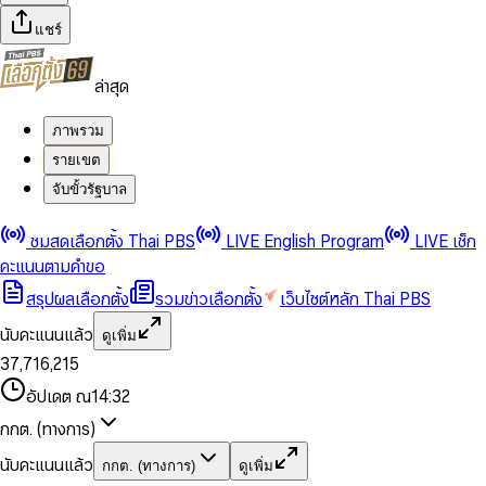
แชร์
ล่าสุด
ภาพรวม
รายเขต
จับขั้วรัฐบาล
0
0
ชมสดเลือกตั้ง Thai PBS
LIVE English Program
LIVE เช็ก
1
1
0
2
2
1
0
คะแนนตามคำขอ
3
3
2
1
สรุปผลเลือกตั้ง
รวมข่าวเลือกตั้ง
เว็บไซต์หลัก Thai PBS
0
4
4
3
2
1
5
5
4
0
3
นับคะแนนแล้ว
ดูเพิ่ม
2
6
6
0
5
1
0
4
0
0
3
7
,
7
1
6
,
2
1
5
1
1
0
4
8
8
2
7
3
2
6
2
2
1
0
อัปเดต ณ
14:32
5
9
9
3
8
4
3
7
3
3
2
1
6
4
9
5
4
8
กกต. (ทางการ)
0
4
4
3
2
7
5
6
5
9
1
5
5
4
0
3
8
6
7
6
นับคะแนนแล้ว
กกต. (ทางการ)
ดูเพิ่ม
2
6
6
0
5
1
0
4
9
7
8
7