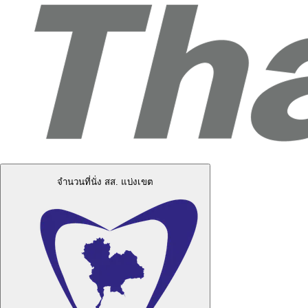
จำนวนที่นั่ง สส. แบ่งเขต