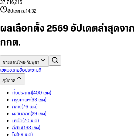
3
7
,
7
1
6
,
2
1
5
8
9
8
4
8
8
2
7
3
2
6
9
9
อัปเดต ณ
14:32
5
9
9
3
8
4
3
7
6
4
9
5
4
8
7
5
6
5
9
ผลเลือกตั้ง 2569 อัปเดตล่าสุดจาก
8
6
7
6
9
7
8
7
กกต.
8
9
8
9
9
ชายแดนไทย-กัมพูชา
เขต
บช.รายชื่อ
ประชามติ
ภูมิภาค
ทั่วประเทศ
(
400
เขต
)
กรุงเทพฯ
(
33
เขต
)
กลาง
(
76
เขต
)
ตะวันออก
(
29
เขต
)
เหนือ
(
70
เขต
)
อีสาน
(
133
เขต
)
ใต้
(
59
เขต
)