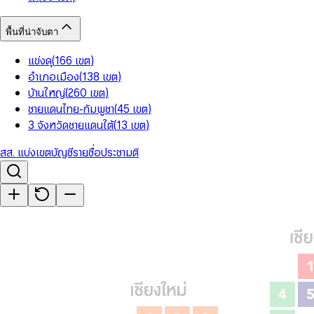
พื้นที่น่าจับตา
แข่งดุ
(
166
เขต
)
อำเภอเมือง
(
138
เขต
)
บ้านใหญ่
(
260
เขต
)
ชายแดนไทย-กัมพูชา
(
45
เขต
)
3 จังหวัดชายแดนใต้
(
13
เขต
)
สส. แบ่งเขต
บัญชีรายชื่อ
ประชามติ