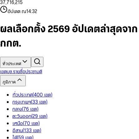
3
7
,
7
1
6
,
2
1
5
8
9
8
4
8
8
2
7
3
2
6
9
9
อัปเดต ณ
14:32
5
9
9
3
8
4
3
7
6
4
9
5
4
8
7
5
6
5
9
ผลเลือกตั้ง 2569 อัปเดตล่าสุดจาก
8
6
7
6
9
7
8
7
กกต.
8
9
8
9
9
ทั่วประเทศ
เขต
บช.รายชื่อ
ประชามติ
ภูมิภาค
ทั่วประเทศ
(
400
เขต
)
กรุงเทพฯ
(
33
เขต
)
กลาง
(
76
เขต
)
ตะวันออก
(
29
เขต
)
เหนือ
(
70
เขต
)
อีสาน
(
133
เขต
)
ใต้
(
59
เขต
)