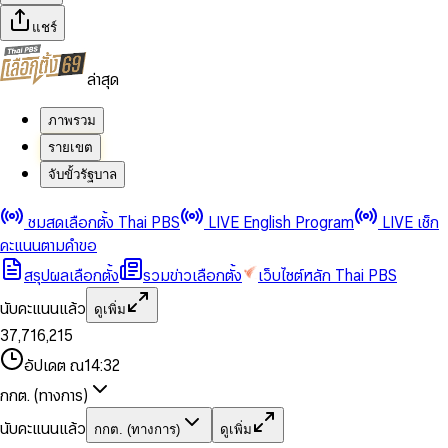
แชร์
ล่าสุด
ภาพรวม
รายเขต
จับขั้วรัฐบาล
0
0
ชมสดเลือกตั้ง Thai PBS
LIVE English Program
LIVE เช็ก
1
1
0
2
2
1
0
คะแนนตามคำขอ
3
3
2
1
สรุปผลเลือกตั้ง
รวมข่าวเลือกตั้ง
เว็บไซต์หลัก Thai PBS
0
4
4
3
2
1
5
5
4
0
3
นับคะแนนแล้ว
ดูเพิ่ม
2
6
6
0
5
1
0
4
0
0
3
7
,
7
1
6
,
2
1
5
1
1
0
4
8
8
2
7
3
2
6
2
2
1
0
อัปเดต ณ
14:32
5
9
9
3
8
4
3
7
3
3
2
1
6
4
9
5
4
8
กกต. (ทางการ)
0
4
4
3
2
7
5
6
5
9
1
5
5
4
0
3
8
6
7
6
นับคะแนนแล้ว
กกต. (ทางการ)
ดูเพิ่ม
2
6
6
0
5
1
0
4
9
7
8
7