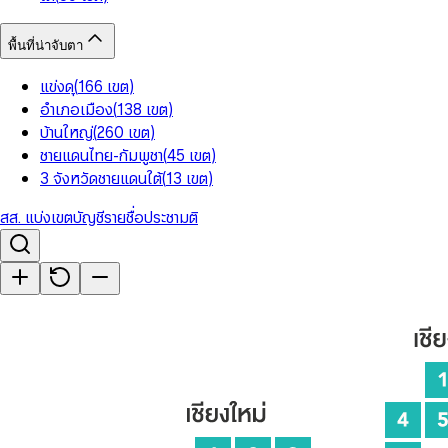
พื้นที่น่าจับตา
แข่งดุ
(
166
เขต
)
อำเภอเมือง
(
138
เขต
)
บ้านใหญ่
(
260
เขต
)
ชายแดนไทย-กัมพูชา
(
45
เขต
)
3 จังหวัดชายแดนใต้
(
13
เขต
)
สส. แบ่งเขต
บัญชีรายชื่อ
ประชามติ