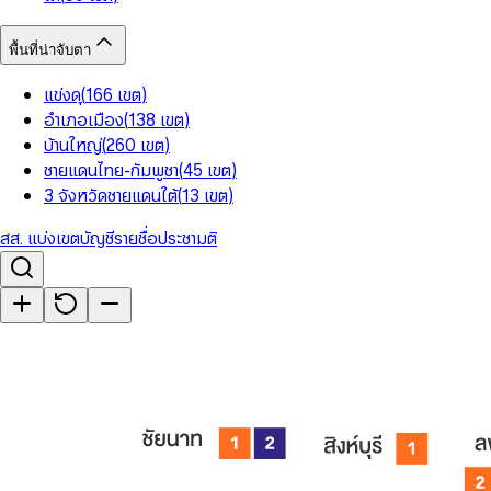
พื้นที่น่าจับตา
แข่งดุ
(
166
เขต
)
อำเภอเมือง
(
138
เขต
)
บ้านใหญ่
(
260
เขต
)
ชายแดนไทย-กัมพูชา
(
45
เขต
)
3 จังหวัดชายแดนใต้
(
13
เขต
)
สส. แบ่งเขต
บัญชีรายชื่อ
ประชามติ