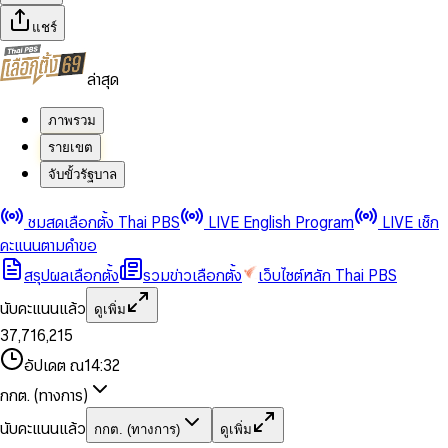
แชร์
ล่าสุด
ภาพรวม
รายเขต
จับขั้วรัฐบาล
0
0
ชมสดเลือกตั้ง Thai PBS
LIVE English Program
LIVE เช็ก
1
1
0
2
2
1
0
คะแนนตามคำขอ
3
3
2
1
สรุปผลเลือกตั้ง
รวมข่าวเลือกตั้ง
เว็บไซต์หลัก Thai PBS
0
4
4
3
2
1
5
5
4
0
3
นับคะแนนแล้ว
ดูเพิ่ม
2
6
6
0
5
1
0
4
0
0
3
7
,
7
1
6
,
2
1
5
1
1
0
4
8
8
2
7
3
2
6
2
2
1
0
อัปเดต ณ
14:32
5
9
9
3
8
4
3
7
3
3
2
1
6
4
9
5
4
8
กกต. (ทางการ)
0
4
4
3
2
7
5
6
5
9
1
5
5
4
0
3
8
6
7
6
นับคะแนนแล้ว
กกต. (ทางการ)
ดูเพิ่ม
2
6
6
0
5
1
0
4
9
7
8
7