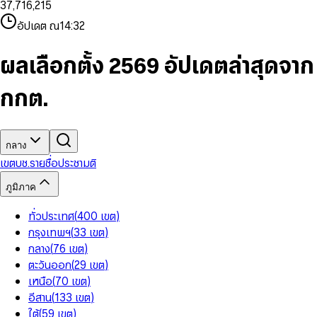
3
7
,
7
1
6
,
2
1
5
8
9
8
4
8
8
2
7
3
2
6
9
9
อัปเดต ณ
14:32
5
9
9
3
8
4
3
7
6
4
9
5
4
8
7
5
6
5
9
ผลเลือกตั้ง 2569 อัปเดตล่าสุดจาก
8
6
7
6
9
7
8
7
กกต.
8
9
8
9
9
กลาง
เขต
บช.รายชื่อ
ประชามติ
ภูมิภาค
ทั่วประเทศ
(
400
เขต
)
กรุงเทพฯ
(
33
เขต
)
กลาง
(
76
เขต
)
ตะวันออก
(
29
เขต
)
เหนือ
(
70
เขต
)
อีสาน
(
133
เขต
)
ใต้
(
59
เขต
)