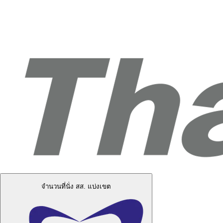
จำนวนที่นั่ง สส. แบ่งเขต