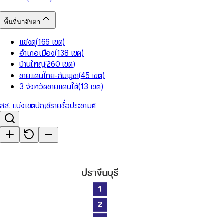
พื้นที่น่าจับตา
แข่งดุ
(
166
เขต
)
อำเภอเมือง
(
138
เขต
)
บ้านใหญ่
(
260
เขต
)
ชายแดนไทย-กัมพูชา
(
45
เขต
)
3 จังหวัดชายแดนใต้
(
13
เขต
)
สส. แบ่งเขต
บัญชีรายชื่อ
ประชามติ