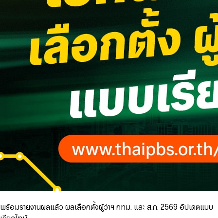
พร้อมรายงานผลแล้ว ผลเลือกตั้งผู้ว่าฯ กทม. และ ส.ก. 2569 อัปเดตแบบ