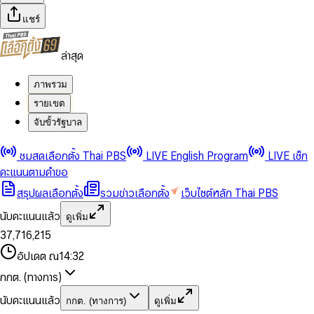
แชร์
ล่าสุด
ภาพรวม
รายเขต
จับขั้วรัฐบาล
0
0
ชมสดเลือกตั้ง Thai PBS
LIVE English Program
LIVE เช็ก
1
1
0
2
2
1
0
คะแนนตามคำขอ
3
3
2
1
สรุปผลเลือกตั้ง
รวมข่าวเลือกตั้ง
เว็บไซต์หลัก Thai PBS
0
4
4
3
2
1
5
5
4
0
3
นับคะแนนแล้ว
ดูเพิ่ม
2
6
6
0
5
1
0
4
0
0
3
7
,
7
1
6
,
2
1
5
1
1
0
4
8
8
2
7
3
2
6
2
2
1
0
อัปเดต ณ
14:32
5
9
9
3
8
4
3
7
3
3
2
1
6
4
9
5
4
8
กกต. (ทางการ)
0
4
4
3
2
7
5
6
5
9
1
5
5
4
0
3
8
6
7
6
นับคะแนนแล้ว
กกต. (ทางการ)
ดูเพิ่ม
2
6
6
0
5
1
0
4
9
7
8
7