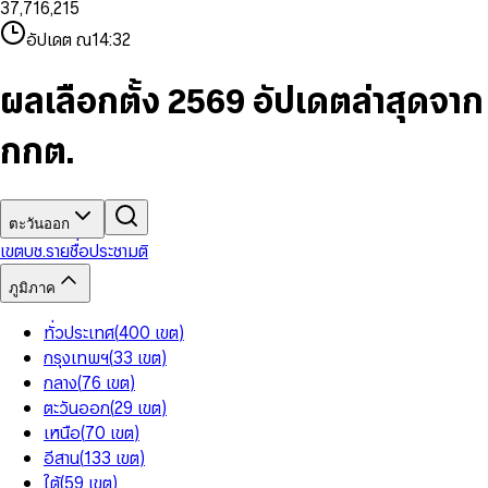
3
7
,
7
1
6
,
2
1
5
8
9
8
4
8
8
2
7
3
2
6
9
9
อัปเดต ณ
14:32
5
9
9
3
8
4
3
7
6
4
9
5
4
8
7
5
6
5
9
ผลเลือกตั้ง 2569 อัปเดตล่าสุดจาก
8
6
7
6
9
7
8
7
กกต.
8
9
8
9
9
ตะวันออก
เขต
บช.รายชื่อ
ประชามติ
ภูมิภาค
ทั่วประเทศ
(
400
เขต
)
กรุงเทพฯ
(
33
เขต
)
กลาง
(
76
เขต
)
ตะวันออก
(
29
เขต
)
เหนือ
(
70
เขต
)
อีสาน
(
133
เขต
)
ใต้
(
59
เขต
)