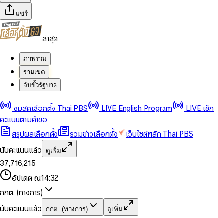
แชร์
ล่าสุด
ภาพรวม
รายเขต
จับขั้วรัฐบาล
0
0
ชมสดเลือกตั้ง Thai PBS
LIVE English Program
LIVE เช็ก
1
1
0
2
2
1
0
คะแนนตามคำขอ
3
3
2
1
สรุปผลเลือกตั้ง
รวมข่าวเลือกตั้ง
เว็บไซต์หลัก Thai PBS
0
4
4
3
2
1
5
5
4
0
3
นับคะแนนแล้ว
ดูเพิ่ม
2
6
6
0
5
1
0
4
0
0
3
7
,
7
1
6
,
2
1
5
1
1
0
4
8
8
2
7
3
2
6
2
2
1
0
อัปเดต ณ
14:32
5
9
9
3
8
4
3
7
3
3
2
1
6
4
9
5
4
8
กกต. (ทางการ)
0
4
4
3
2
7
5
6
5
9
1
5
5
4
0
3
8
6
7
6
นับคะแนนแล้ว
กกต. (ทางการ)
ดูเพิ่ม
2
6
6
0
5
1
0
4
9
7
8
7