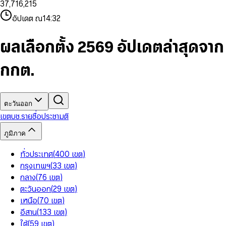
3
7
,
7
1
6
,
2
1
5
8
9
8
4
8
8
2
7
3
2
6
9
9
อัปเดต ณ
14:32
5
9
9
3
8
4
3
7
6
4
9
5
4
8
7
5
6
5
9
ผลเลือกตั้ง 2569 อัปเดตล่าสุดจาก
8
6
7
6
9
7
8
7
กกต.
8
9
8
9
9
ตะวันออก
เขต
บช.รายชื่อ
ประชามติ
ภูมิภาค
ทั่วประเทศ
(
400
เขต
)
กรุงเทพฯ
(
33
เขต
)
กลาง
(
76
เขต
)
ตะวันออก
(
29
เขต
)
เหนือ
(
70
เขต
)
อีสาน
(
133
เขต
)
ใต้
(
59
เขต
)