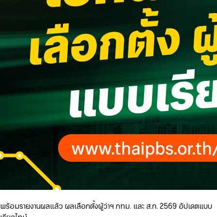
พร้อมรายงานผลแล้ว ผลเลือกตั้งผู้ว่าฯ กทม. และ ส.ก. 2569 อัปเดตแบบ