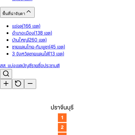
พื้นที่น่าจับตา
แข่งดุ
(
166
เขต
)
อำเภอเมือง
(
138
เขต
)
บ้านใหญ่
(
260
เขต
)
ชายแดนไทย-กัมพูชา
(
45
เขต
)
3 จังหวัดชายแดนใต้
(
13
เขต
)
สส. แบ่งเขต
บัญชีรายชื่อ
ประชามติ