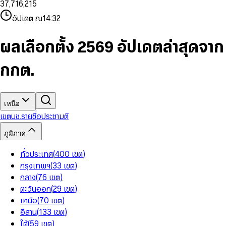
3
7
,
7
1
6
,
2
1
5
8
9
8
4
8
8
2
7
3
2
6
9
9
อัปเดต ณ
14:32
5
9
9
3
8
4
3
7
6
4
9
5
4
8
7
5
6
5
9
ผลเลือกตั้ง 2569 อัปเดตล่าสุดจาก
8
6
7
6
9
7
8
7
กกต.
8
9
8
9
9
เหนือ
เขต
บช.รายชื่อ
ประชามติ
ภูมิภาค
ทั่วประเทศ
(
400
เขต
)
กรุงเทพฯ
(
33
เขต
)
กลาง
(
76
เขต
)
ตะวันออก
(
29
เขต
)
เหนือ
(
70
เขต
)
อีสาน
(
133
เขต
)
ใต้
(
59
เขต
)