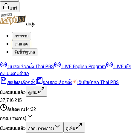
แชร์
ล่าสุด
ภาพรวม
รายเขต
จับขั้วรัฐบาล
0
0
ชมสดเลือกตั้ง Thai PBS
LIVE English Program
LIVE เช็ก
1
1
0
2
2
1
0
คะแนนตามคำขอ
3
3
2
1
สรุปผลเลือกตั้ง
รวมข่าวเลือกตั้ง
เว็บไซต์หลัก Thai PBS
0
4
4
3
2
1
5
5
4
0
3
นับคะแนนแล้ว
ดูเพิ่ม
2
6
6
0
5
1
0
4
0
0
3
7
,
7
1
6
,
2
1
5
1
1
0
4
8
8
2
7
3
2
6
2
2
1
0
อัปเดต ณ
14:32
5
9
9
3
8
4
3
7
3
3
2
1
6
4
9
5
4
8
กกต. (ทางการ)
0
4
4
3
2
7
5
6
5
9
1
5
5
4
0
3
8
6
7
6
นับคะแนนแล้ว
กกต. (ทางการ)
ดูเพิ่ม
2
6
6
0
5
1
0
4
9
7
8
7