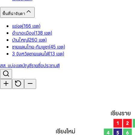
พื้นที่น่าจับตา
แข่งดุ
(
166
เขต
)
อำเภอเมือง
(
138
เขต
)
บ้านใหญ่
(
260
เขต
)
ชายแดนไทย-กัมพูชา
(
45
เขต
)
3 จังหวัดชายแดนใต้
(
13
เขต
)
สส. แบ่งเขต
บัญชีรายชื่อ
ประชามติ