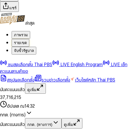
แชร์
ล่าสุด
ภาพรวม
รายเขต
จับขั้วรัฐบาล
0
0
ชมสดเลือกตั้ง Thai PBS
LIVE English Program
LIVE เช็ก
1
1
0
2
2
1
0
คะแนนตามคำขอ
3
3
2
1
สรุปผลเลือกตั้ง
รวมข่าวเลือกตั้ง
เว็บไซต์หลัก Thai PBS
0
4
4
3
2
1
5
5
4
0
3
นับคะแนนแล้ว
ดูเพิ่ม
2
6
6
0
5
1
0
4
0
0
3
7
,
7
1
6
,
2
1
5
1
1
0
4
8
8
2
7
3
2
6
2
2
1
0
อัปเดต ณ
14:32
5
9
9
3
8
4
3
7
3
3
2
1
6
4
9
5
4
8
กกต. (ทางการ)
0
4
4
3
2
7
5
6
5
9
1
5
5
4
0
3
8
6
7
6
นับคะแนนแล้ว
กกต. (ทางการ)
ดูเพิ่ม
2
6
6
0
5
1
0
4
9
7
8
7