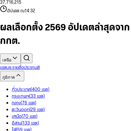
3
7
,
7
1
6
,
2
1
5
8
9
8
4
8
8
2
7
3
2
6
9
9
อัปเดต ณ
14:32
5
9
9
3
8
4
3
7
6
4
9
5
4
8
7
5
6
5
9
ผลเลือกตั้ง 2569 อัปเดตล่าสุดจาก
8
6
7
6
9
7
8
7
กกต.
8
9
8
9
9
เหนือ
เขต
บช.รายชื่อ
ประชามติ
ภูมิภาค
ทั่วประเทศ
(
400
เขต
)
กรุงเทพฯ
(
33
เขต
)
กลาง
(
76
เขต
)
ตะวันออก
(
29
เขต
)
เหนือ
(
70
เขต
)
อีสาน
(
133
เขต
)
ใต้
(
59
เขต
)