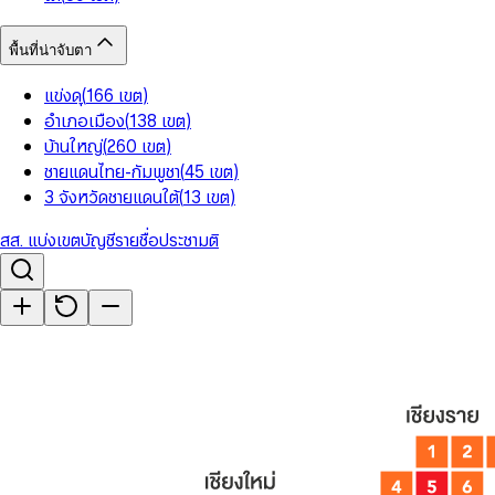
พื้นที่น่าจับตา
แข่งดุ
(
166
เขต
)
อำเภอเมือง
(
138
เขต
)
บ้านใหญ่
(
260
เขต
)
ชายแดนไทย-กัมพูชา
(
45
เขต
)
3 จังหวัดชายแดนใต้
(
13
เขต
)
สส. แบ่งเขต
บัญชีรายชื่อ
ประชามติ