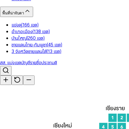
พื้นที่น่าจับตา
แข่งดุ
(
166
เขต
)
อำเภอเมือง
(
138
เขต
)
บ้านใหญ่
(
260
เขต
)
ชายแดนไทย-กัมพูชา
(
45
เขต
)
3 จังหวัดชายแดนใต้
(
13
เขต
)
สส. แบ่งเขต
บัญชีรายชื่อ
ประชามติ