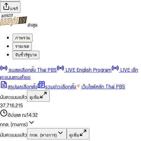
แชร์
ล่าสุด
ภาพรวม
รายเขต
จับขั้วรัฐบาล
0
0
ชมสดเลือกตั้ง Thai PBS
LIVE English Program
LIVE เช็ก
1
1
0
2
2
1
0
คะแนนตามคำขอ
3
3
2
1
สรุปผลเลือกตั้ง
รวมข่าวเลือกตั้ง
เว็บไซต์หลัก Thai PBS
0
4
4
3
2
1
5
5
4
0
3
นับคะแนนแล้ว
ดูเพิ่ม
2
6
6
0
5
1
0
4
0
0
3
7
,
7
1
6
,
2
1
5
1
1
0
4
8
8
2
7
3
2
6
2
2
1
0
อัปเดต ณ
14:32
5
9
9
3
8
4
3
7
3
3
2
1
6
4
9
5
4
8
กกต. (ทางการ)
0
4
4
3
2
7
5
6
5
9
1
5
5
4
0
3
8
6
7
6
นับคะแนนแล้ว
กกต. (ทางการ)
ดูเพิ่ม
2
6
6
0
5
1
0
4
9
7
8
7