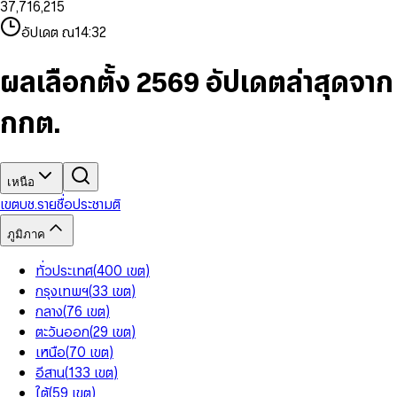
3
7
,
7
1
6
,
2
1
5
8
9
8
4
8
8
2
7
3
2
6
9
9
อัปเดต ณ
14:32
5
9
9
3
8
4
3
7
6
4
9
5
4
8
7
5
6
5
9
ผลเลือกตั้ง 2569 อัปเดตล่าสุดจาก
8
6
7
6
9
7
8
7
กกต.
8
9
8
9
9
เหนือ
เขต
บช.รายชื่อ
ประชามติ
ภูมิภาค
ทั่วประเทศ
(
400
เขต
)
กรุงเทพฯ
(
33
เขต
)
กลาง
(
76
เขต
)
ตะวันออก
(
29
เขต
)
เหนือ
(
70
เขต
)
อีสาน
(
133
เขต
)
ใต้
(
59
เขต
)