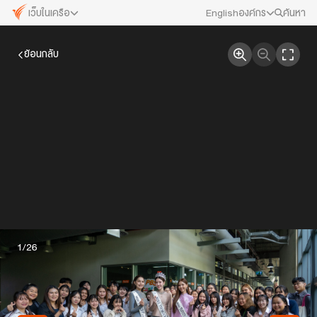
เว็บในเครือ
English
องค์กร
ค้นหา
เว็บไซต์ในเครือ
สมัครงาน/ฝึกงาน
ย้อนกลับ
ALTV
ทีวีเรียนสนุก
ข่าวประชาสัมพันธ์
VIPA
ทุกความสุข...ดูฟรี ไม่มีโฆษณา
คณะกรรมการนโยบาย ส.ส.ท.
The Active
พื้นที่นำเสนอวาระของสังคม
สภาผู้ชมและผู้ฟังรายการ
Thai PBS Kids
เรื่องราวดี ๆ สำหรับครอบครัว
รับเรื่องร้องเรียน
Thai PBS Podcast
View The World via The Voice
ติดต่อเรา
1
/26
Thai PBS World
We Bring Thailand to The World
About Thai PBS