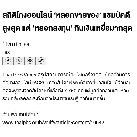
สถิติโกงออนไลน์ ‘หลอกขายของ’ แชมป์คดี
สูงสุด แต่ ‘หลอกลงทุน’ กินเงินเหยื่อมากสุด
20 มี.ค. 69
แชร์
Thai PBS Verify สรุปสถานการณ์ภัยไซเบอร์จากศูนย์ต่อต้านการ
ฉ้อโกงออนไลน์ (ACSC) รอบสัปดาห์ พบตัวเลขที่น่าสนใจ แม้จำนวน
คดีจะพุ่งสูงจากสัปดาห์ที่แล้วถึง 7,750 คดี แต่มูลค่าความเสียหาย
รวมกลับลดลง สะท้อนว่าประชาชนเริ่มรู้เท่าทันมากขึ้น
.
อ่านเพิ่มเติมได้ที่นี่:
www.thaipbs.or.th/verify/article/content/10042
.