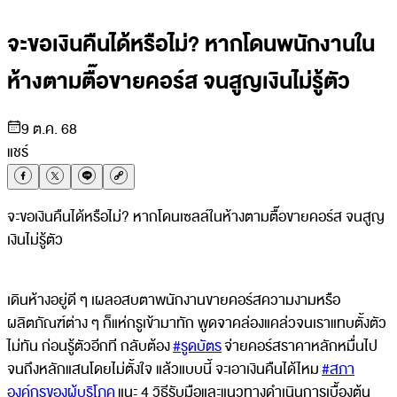
จะขอเงินคืนได้หรือไม่? หากโดนพนักงานใน
ห้างตามตื๊อขายคอร์ส จนสูญเงินไม่รู้ตัว
9 ต.ค. 68
แชร์
จะขอเงินคืนได้หรือไม่? หากโดนเซลล์ในห้างตามตื๊อขายคอร์ส จนสูญ
เงินไม่รู้ตัว
เดินห้างอยู่ดี ๆ เผลอสบตาพนักงานขายคอร์สความงามหรือ
ผลิตภัณฑ์ต่าง ๆ ก็แห่กรูเข้ามาทัก พูดจาคล่องแคล่วจนเราแทบตั้งตัว
ไม่ทัน ก่อนรู้ตัวอีกที กลับต้อง
#รูดบัตร
จ่ายคอร์สราคาหลักหมื่นไป
จนถึงหลักแสนโดยไม่ตั้งใจ แล้วแบบนี้ จะเอาเงินคืนได้ไหม
#สภา
องค์กรของผู้บริโภค
แนะ 4 วิธีรับมือและแนวทางดำเนินการเบื้องต้น