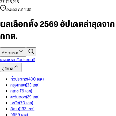
3
7
,
7
1
6
,
2
1
5
8
9
8
4
8
8
2
7
3
2
6
9
9
อัปเดต ณ
14:32
5
9
9
3
8
4
3
7
6
4
9
5
4
8
7
5
6
5
9
ผลเลือกตั้ง 2569 อัปเดตล่าสุดจาก
8
6
7
6
9
7
8
7
กกต.
8
9
8
9
9
ทั่วประเทศ
เขต
บช.รายชื่อ
ประชามติ
ภูมิภาค
ทั่วประเทศ
(
400
เขต
)
กรุงเทพฯ
(
33
เขต
)
กลาง
(
76
เขต
)
ตะวันออก
(
29
เขต
)
เหนือ
(
70
เขต
)
อีสาน
(
133
เขต
)
ใต้
(
59
เขต
)