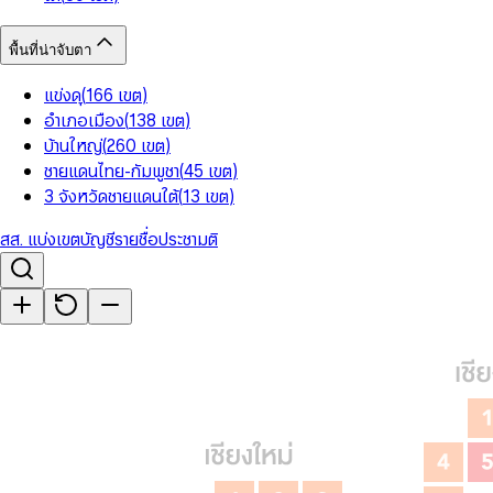
พื้นที่น่าจับตา
แข่งดุ
(
166
เขต
)
อำเภอเมือง
(
138
เขต
)
บ้านใหญ่
(
260
เขต
)
ชายแดนไทย-กัมพูชา
(
45
เขต
)
3 จังหวัดชายแดนใต้
(
13
เขต
)
สส. แบ่งเขต
บัญชีรายชื่อ
ประชามติ