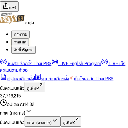
แชร์
ล่าสุด
ภาพรวม
รายเขต
จับขั้วรัฐบาล
0
0
ชมสดเลือกตั้ง Thai PBS
LIVE English Program
LIVE เช็ก
1
1
0
2
2
1
0
คะแนนตามคำขอ
3
3
2
1
สรุปผลเลือกตั้ง
รวมข่าวเลือกตั้ง
เว็บไซต์หลัก Thai PBS
0
4
4
3
2
1
5
5
4
0
3
นับคะแนนแล้ว
ดูเพิ่ม
2
6
6
0
5
1
0
4
0
0
3
7
,
7
1
6
,
2
1
5
1
1
0
4
8
8
2
7
3
2
6
2
2
1
0
อัปเดต ณ
14:32
5
9
9
3
8
4
3
7
3
3
2
1
6
4
9
5
4
8
กกต. (ทางการ)
0
4
4
3
2
7
5
6
5
9
1
5
5
4
0
3
8
6
7
6
นับคะแนนแล้ว
กกต. (ทางการ)
ดูเพิ่ม
2
6
6
0
5
1
0
4
9
7
8
7