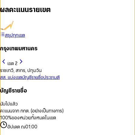
ผลคะแนนรายเขต
สรุปทุกเขต
กรุงเทพมหานคร
เขต 2
ราชเทวี, สาทร, ปทุมวัน
สส. แบ่งเขต
บัญชีรายชื่อ
ประชามติ
บัญชีรายชื่อ
นับไปแล้ว
คะแนนจาก กกต. (อย่างเป็นทางการ)
100
%
ของหน่วยทั้งหมดในเขต
อัปเดต ณ
01:00