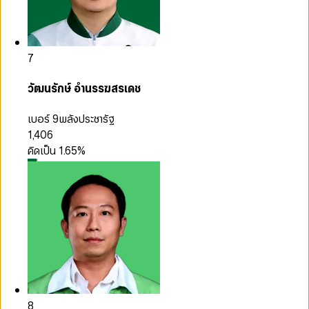
7
วัฒนรักษ์ อำนรรฆสรเดช
เบอร์ 9
พลังประชารัฐ
1,406
คิดเป็น
1.65
%
8