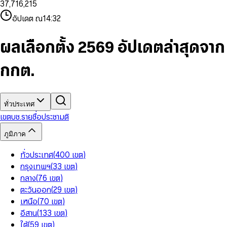
3
7
,
7
1
6
,
2
1
5
8
9
8
4
8
8
2
7
3
2
6
9
9
อัปเดต ณ
14:32
5
9
9
3
8
4
3
7
6
4
9
5
4
8
7
5
6
5
9
ผลเลือกตั้ง 2569 อัปเดตล่าสุดจาก
8
6
7
6
9
7
8
7
กกต.
8
9
8
9
9
ทั่วประเทศ
เขต
บช.รายชื่อ
ประชามติ
ภูมิภาค
ทั่วประเทศ
(
400
เขต
)
กรุงเทพฯ
(
33
เขต
)
กลาง
(
76
เขต
)
ตะวันออก
(
29
เขต
)
เหนือ
(
70
เขต
)
อีสาน
(
133
เขต
)
ใต้
(
59
เขต
)