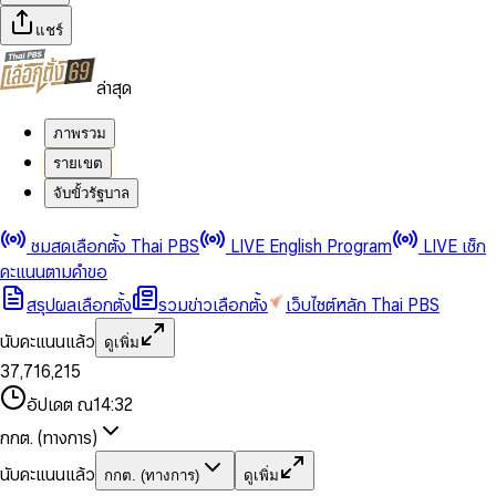
แชร์
ล่าสุด
ภาพรวม
รายเขต
จับขั้วรัฐบาล
0
0
ชมสดเลือกตั้ง Thai PBS
LIVE English Program
LIVE เช็ก
1
1
0
2
2
1
0
คะแนนตามคำขอ
3
3
2
1
สรุปผลเลือกตั้ง
รวมข่าวเลือกตั้ง
เว็บไซต์หลัก Thai PBS
0
4
4
3
2
1
5
5
4
0
3
นับคะแนนแล้ว
ดูเพิ่ม
2
6
6
0
5
1
0
4
0
0
3
7
,
7
1
6
,
2
1
5
1
1
0
4
8
8
2
7
3
2
6
2
2
1
0
อัปเดต ณ
14:32
5
9
9
3
8
4
3
7
3
3
2
1
6
4
9
5
4
8
กกต. (ทางการ)
0
4
4
3
2
7
5
6
5
9
1
5
5
4
0
3
8
6
7
6
นับคะแนนแล้ว
กกต. (ทางการ)
ดูเพิ่ม
2
6
6
0
5
1
0
4
9
7
8
7