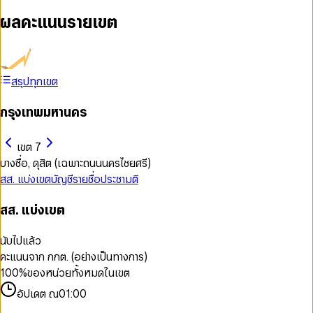
ผลคะแนนรายเขต
สรุปทุกเขต
กรุงเทพมหานคร
เขต 7
บางซื่อ, ดุสิต (เฉพาะถนนนครไชยศรี)
สส. แบ่งเขต
บัญชีรายชื่อ
ประชามติ
สส. แบ่งเขต
นับไปแล้ว
คะแนนจาก กกต. (อย่างเป็นทางการ)
100
%
ของหน่วยทั้งหมดในเขต
อัปเดต ณ
01:00