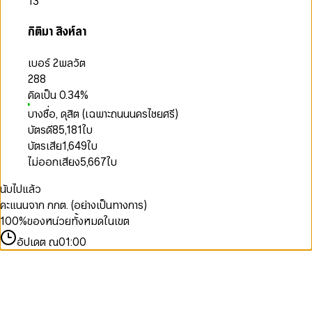
13
กิติมา สิงห์ลา
เบอร์ 2
พลวัต
288
คิดเป็น
0.34
%
บางซื่อ, ดุสิต (เฉพาะถนนนครไชยศรี)
บัตรดี
85,181
ใบ
บัตรเสีย
1,649
ใบ
ไม่ออกเสียง
5,667
ใบ
นับไปแล้ว
คะแนนจาก กกต. (อย่างเป็นทางการ)
100
%
ของหน่วยทั้งหมดในเขต
อัปเดต ณ
01:00