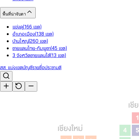
พื้นที่น่าจับตา
แข่งดุ
(
166
เขต
)
อำเภอเมือง
(
138
เขต
)
บ้านใหญ่
(
260
เขต
)
ชายแดนไทย-กัมพูชา
(
45
เขต
)
3 จังหวัดชายแดนใต้
(
13
เขต
)
สส. แบ่งเขต
บัญชีรายชื่อ
ประชามติ