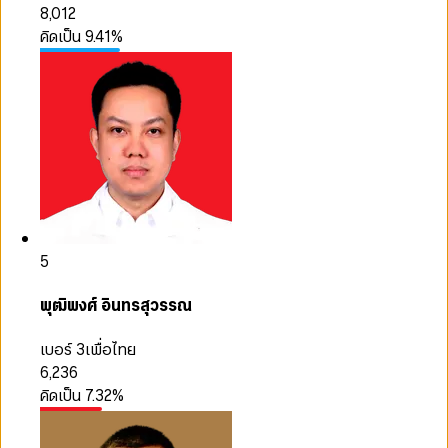
8,012
คิดเป็น
9.41
%
5
พุฒิพงศ์ อินทรสุวรรณ
เบอร์ 3
เพื่อไทย
6,236
คิดเป็น
7.32
%