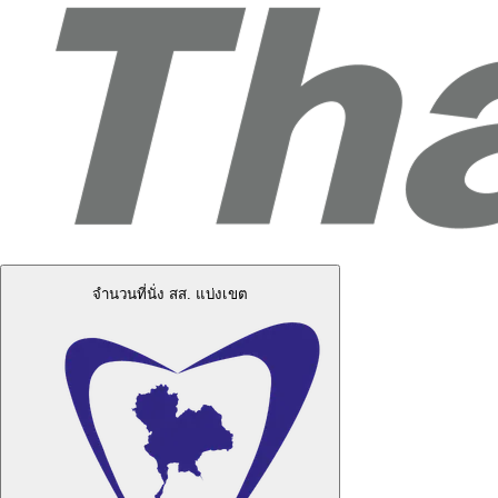
จำนวนที่นั่ง สส. แบ่งเขต