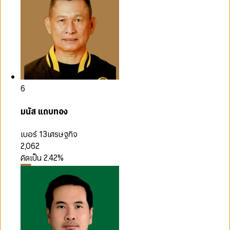
6
มนัส แถบทอง
เบอร์ 13
เศรษฐกิจ
2,062
คิดเป็น
2.42
%