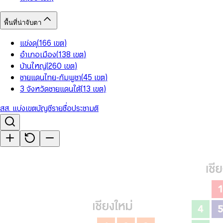
พื้นที่น่าจับตา
แข่งดุ
(
166
เขต
)
อำเภอเมือง
(
138
เขต
)
บ้านใหญ่
(
260
เขต
)
ชายแดนไทย-กัมพูชา
(
45
เขต
)
3 จังหวัดชายแดนใต้
(
13
เขต
)
สส. แบ่งเขต
บัญชีรายชื่อ
ประชามติ