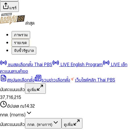
แชร์
ล่าสุด
ภาพรวม
รายเขต
จับขั้วรัฐบาล
0
0
ชมสดเลือกตั้ง Thai PBS
LIVE English Program
LIVE เช็ก
1
1
0
2
2
1
0
คะแนนตามคำขอ
3
3
2
1
สรุปผลเลือกตั้ง
รวมข่าวเลือกตั้ง
เว็บไซต์หลัก Thai PBS
0
4
4
3
2
1
5
5
4
0
3
นับคะแนนแล้ว
ดูเพิ่ม
2
6
6
0
5
1
0
4
0
0
3
7
,
7
1
6
,
2
1
5
1
1
0
4
8
8
2
7
3
2
6
2
2
1
0
อัปเดต ณ
14:32
5
9
9
3
8
4
3
7
3
3
2
1
6
4
9
5
4
8
กกต. (ทางการ)
0
4
4
3
2
7
5
6
5
9
1
5
5
4
0
3
8
6
7
6
นับคะแนนแล้ว
กกต. (ทางการ)
ดูเพิ่ม
2
6
6
0
5
1
0
4
9
7
8
7