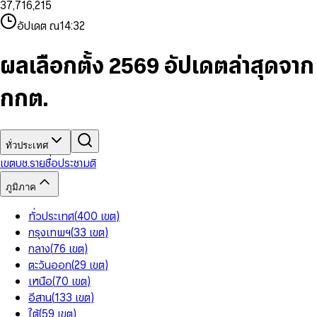
3
7
,
7
1
6
,
2
1
5
8
9
8
4
8
8
2
7
3
2
6
9
9
อัปเดต ณ
14:32
5
9
9
3
8
4
3
7
6
4
9
5
4
8
7
5
6
5
9
ผลเลือกตั้ง 2569 อัปเดตล่าสุดจาก
8
6
7
6
9
7
8
7
กกต.
8
9
8
9
9
ทั่วประเทศ
เขต
บช.รายชื่อ
ประชามติ
ภูมิภาค
ทั่วประเทศ
(
400
เขต
)
กรุงเทพฯ
(
33
เขต
)
กลาง
(
76
เขต
)
ตะวันออก
(
29
เขต
)
เหนือ
(
70
เขต
)
อีสาน
(
133
เขต
)
ใต้
(
59
เขต
)