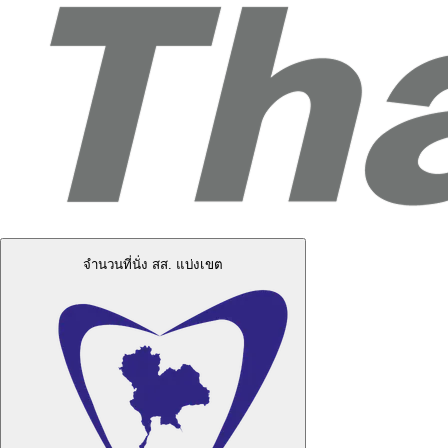
จำนวนที่นั่ง สส. แบ่งเขต