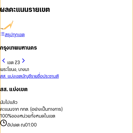
ผลคะแนนรายเขต
สรุปทุกเขต
กรุงเทพมหานคร
เขต 23
พระโขนง, บางนา
สส. แบ่งเขต
บัญชีรายชื่อ
ประชามติ
สส. แบ่งเขต
นับไปแล้ว
คะแนนจาก กกต. (อย่างเป็นทางการ)
100
%
ของหน่วยทั้งหมดในเขต
อัปเดต ณ
01:00