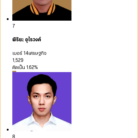
7
พิริยะ อุไรวงค์
เบอร์ 14
เศรษฐกิจ
1,529
คิดเป็น
1.62
%
8