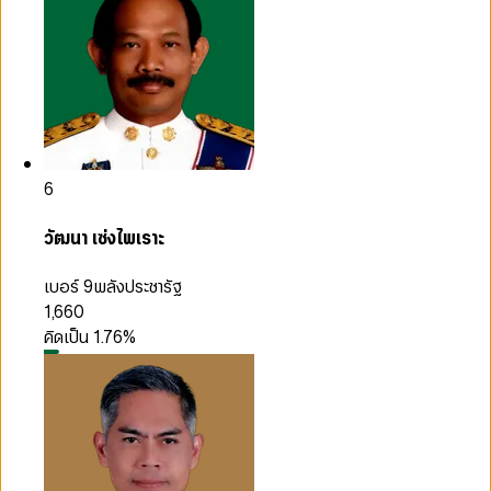
6
วัฒนา เซ่งไพเราะ
เบอร์ 9
พลังประชารัฐ
1,660
คิดเป็น
1.76
%