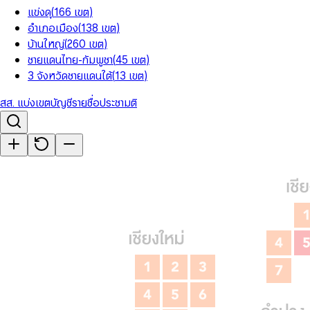
แข่งดุ
(
166
เขต
)
อำเภอเมือง
(
138
เขต
)
บ้านใหญ่
(
260
เขต
)
ชายแดนไทย-กัมพูชา
(
45
เขต
)
3 จังหวัดชายแดนใต้
(
13
เขต
)
สส. แบ่งเขต
บัญชีรายชื่อ
ประชามติ