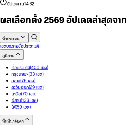
4
8
8
2
7
3
2
6
9
9
อัปเดต ณ
14:32
5
9
9
3
8
4
3
7
6
4
9
5
4
8
7
5
6
5
9
ผลเลือกตั้ง 2569 อัปเดตล่าสุดจา
8
6
7
6
9
7
8
7
8
9
8
9
9
ทั่วประเทศ
เขต
บช.รายชื่อ
ประชามติ
ภูมิภาค
ทั่วประเทศ
(
400
เขต
)
กรุงเทพฯ
(
33
เขต
)
กลาง
(
76
เขต
)
ตะวันออก
(
29
เขต
)
เหนือ
(
70
เขต
)
อีสาน
(
133
เขต
)
ใต้
(
59
เขต
)
พื้นที่น่าจับตา