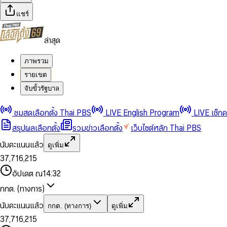
แชร์
ล่าสุด
ภาพรวม
รายเขต
จับขั้วรัฐบาล
0
0
1
1
0
2
2
1
0
ชมสดเลือกตั้ง Thai PBS
LIVE English Program
LIVE เช็ก
3
3
2
1
สรุปผลเลือกตั้ง
รวมข่าวเลือกตั้ง
เว็บไซต์หลัก Thai PBS
0
4
4
3
2
1
5
5
4
0
3
นับคะแนนแล้ว
ดูเพิ่ม
2
6
6
0
5
1
0
4
0
0
3
7
,
7
1
6
,
2
1
5
1
1
0
4
8
8
2
7
3
2
6
2
2
1
0
อัปเดต ณ
14:32
5
9
9
3
8
4
3
7
3
3
2
1
6
4
9
5
4
8
กกต. (ทางการ)
0
4
4
3
2
7
5
6
5
9
1
5
5
4
0
3
8
6
7
6
นับคะแนนแล้ว
กกต. (ทางการ)
ดูเพิ่ม
2
6
6
0
5
1
0
4
9
7
8
7
3
7
,
7
1
6
,
2
1
5
8
9
8