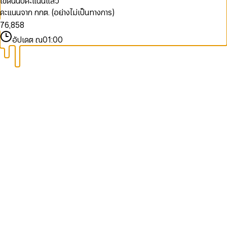
เขตนี้นับคะแนนแล้ว
9
9
8
5
4
6
3
6
คะแนนจาก กกต. (อย่างไม่เป็นทางการ)
9
6
5
7
4
7
7
6
,
8
5
8
8
7
9
6
9
อัปเดต ณ
01:00
9
8
7
9
8
9