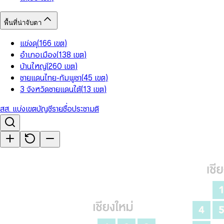
พื้นที่น่าจับตา
แข่งดุ
(
166
เขต
)
อำเภอเมือง
(
138
เขต
)
บ้านใหญ่
(
260
เขต
)
ชายแดนไทย-กัมพูชา
(
45
เขต
)
3 จังหวัดชายแดนใต้
(
13
เขต
)
สส. แบ่งเขต
บัญชีรายชื่อ
ประชามติ