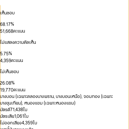
2
4
3
0
1
1
3
3
5
4
1
2
2
4
เห็นชอบ
0
4
6
5
2
3
3
5
0
1
5
7
0
6
3
4
4
6
1
2
%
6
8
.
1
7
4
0
5
5
7
0
2
0
3
7
9
2
8
คะแนน
5
1
,
6
6
8
1
3
1
0
4
8
3
9
6
2
7
7
9
2
4
2
0
1
5
9
4
0
7
3
8
8
ไม่แสดงความคิดเห็น
0
3
5
3
1
0
2
6
5
1
8
4
9
9
1
4
6
4
2
1
3
7
6
0
2
9
5
2
0
0
%
5
.
7
5
3
2
4
8
7
1
3
6
3
1
1
6
8
6
คะแนน
4
,
3
5
9
8
2
4
7
4
2
2
7
9
7
5
4
6
9
3
5
8
5
3
3
8
8
6
5
7
ไม่เห็นชอบ
0
4
6
9
6
4
4
9
9
7
6
8
1
5
7
7
5
5
8
7
9
%
2
6
.
0
8
0
8
6
6
9
8
3
7
1
9
คะแนน
1
9
,
7
7
0
9
4
8
2
2
8
8
1
บางบอน (เฉพาะคลองบางพราน, บางบอนเหนือ), จอมทอง (เฉพาะ
5
9
3
3
9
9
2
0
0
บางขุนเทียน), หนองแขม (เฉพาะหนองแขม)
6
4
4
3
0
1
1
7
5
บัตรดี
71,438
ใบ
5
4
1
0
2
2
8
6
บัตรเสีย
1,061
ใบ
6
5
2
1
3
0
3
9
7
7
6
3
2
4
1
4
ไม่ออกเสียง
4,359
ใบ
8
8
7
4
3
5
2
5