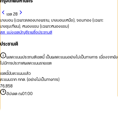
กรุงเทพมหานคร
เขต 28
บางบอน (เฉพาะคลองบางพราน, บางบอนเหนือ), จอมทอง (เฉพาะ
บางขุนเทียน), หนองแขม (เฉพาะหนองแขม)
สส. แบ่งเขต
บัญชีรายชื่อ
ประชามติ
ประชามติ
0
0
0
1
1
1
0
2
2
ผลคะแนนประชามติเขตนี้ เป็นผลคะแนนอย่างไม่เป็นทางการ เนื่องจากยัง
2
1
3
0
3
ไม่มีการประกาศผลคะแนนรายเขต
3
2
4
1
4
4
3
5
2
5
เขตนี้นับคะแนนแล้ว
5
4
6
3
6
คะแนนจาก กกต. (อย่างไม่เป็นทางการ)
6
5
7
4
7
7
6
,
8
5
8
8
7
9
6
9
อัปเดต ณ
01:00
9
8
7
9
8
9