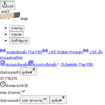
แชร์
ล่าสุด
ภาพรวม
รายเขต
จับขั้วรัฐบาล
0
0
ชมสดเลือกตั้ง Thai PBS
LIVE English Program
LIVE เช็ก
1
1
0
2
2
1
0
คะแนนตามคำขอ
3
3
2
1
สรุปผลเลือกตั้ง
รวมข่าวเลือกตั้ง
เว็บไซต์หลัก Thai PBS
0
4
4
3
2
1
5
5
4
0
3
นับคะแนนแล้ว
ดูเพิ่ม
2
6
6
0
5
1
0
4
0
0
3
7
,
7
1
6
,
2
1
5
1
1
0
4
8
8
2
7
3
2
6
2
2
1
0
อัปเดต ณ
14:32
5
9
9
3
8
4
3
7
3
3
2
1
6
4
9
5
4
8
กกต. (ทางการ)
0
4
4
3
2
7
5
6
5
9
1
5
5
4
0
3
8
6
7
6
นับคะแนนแล้ว
กกต. (ทางการ)
ดูเพิ่ม
2
6
6
0
5
1
0
4
9
7
8
7