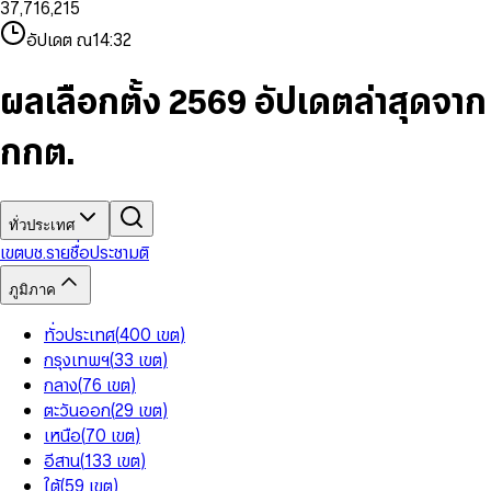
3
7
,
7
1
6
,
2
1
5
8
9
8
4
8
8
2
7
3
2
6
9
9
อัปเดต ณ
14:32
5
9
9
3
8
4
3
7
6
4
9
5
4
8
7
5
6
5
9
ผลเลือกตั้ง 2569 อัปเดตล่าสุดจาก
8
6
7
6
9
7
8
7
กกต.
8
9
8
9
9
ทั่วประเทศ
เขต
บช.รายชื่อ
ประชามติ
ภูมิภาค
ทั่วประเทศ
(
400
เขต
)
กรุงเทพฯ
(
33
เขต
)
กลาง
(
76
เขต
)
ตะวันออก
(
29
เขต
)
เหนือ
(
70
เขต
)
อีสาน
(
133
เขต
)
ใต้
(
59
เขต
)