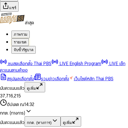
แชร์
ล่าสุด
ภาพรวม
รายเขต
จับขั้วรัฐบาล
0
0
ชมสดเลือกตั้ง Thai PBS
LIVE English Program
LIVE เช็ก
1
1
0
2
2
1
0
คะแนนตามคำขอ
3
3
2
1
สรุปผลเลือกตั้ง
รวมข่าวเลือกตั้ง
เว็บไซต์หลัก Thai PBS
0
4
4
3
2
1
5
5
4
0
3
นับคะแนนแล้ว
ดูเพิ่ม
2
6
6
0
5
1
0
4
0
0
3
7
,
7
1
6
,
2
1
5
1
1
0
4
8
8
2
7
3
2
6
2
2
1
0
อัปเดต ณ
14:32
5
9
9
3
8
4
3
7
3
3
2
1
6
4
9
5
4
8
กกต. (ทางการ)
0
4
4
3
2
7
5
6
5
9
1
5
5
4
0
3
8
6
7
6
นับคะแนนแล้ว
กกต. (ทางการ)
ดูเพิ่ม
2
6
6
0
5
1
0
4
9
7
8
7