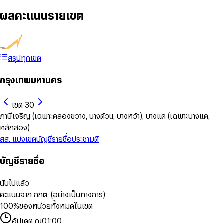
ผลคะแนนรายเขต
สรุปทุกเขต
กรุงเทพมหานคร
เขต 30
ภาษีเจริญ (เฉพาะคลองขวาง, บางด้วน, บางหว้า), บางแค (เฉพาะบางแค,
หลักสอง)
สส. แบ่งเขต
บัญชีรายชื่อ
ประชามติ
บัญชีรายชื่อ
นับไปแล้ว
คะแนนจาก กกต. (อย่างเป็นทางการ)
100
%
ของหน่วยทั้งหมดในเขต
อัปเดต ณ
01:00