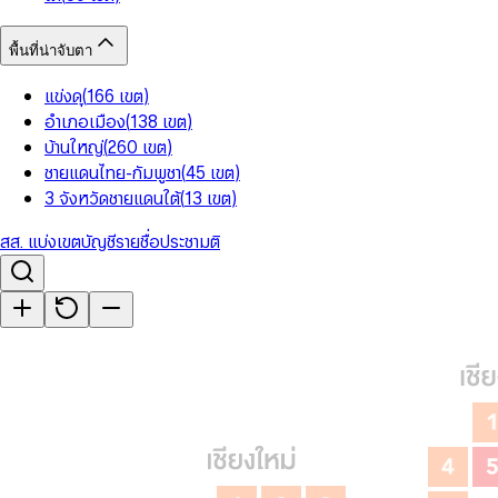
พื้นที่น่าจับตา
แข่งดุ
(
166
เขต
)
อำเภอเมือง
(
138
เขต
)
บ้านใหญ่
(
260
เขต
)
ชายแดนไทย-กัมพูชา
(
45
เขต
)
3 จังหวัดชายแดนใต้
(
13
เขต
)
สส. แบ่งเขต
บัญชีรายชื่อ
ประชามติ