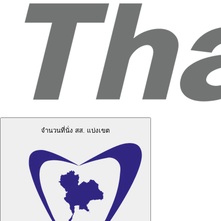
จำนวนที่นั่ง สส. แบ่งเขต