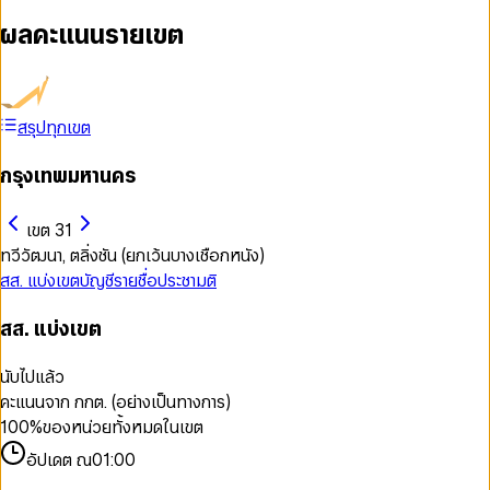
ผลคะแนนรายเขต
สรุปทุกเขต
กรุงเทพมหานคร
เขต 31
ทวีวัฒนา, ตลิ่งชัน (ยกเว้นบางเชือกหนัง)
สส. แบ่งเขต
บัญชีรายชื่อ
ประชามติ
สส. แบ่งเขต
นับไปแล้ว
คะแนนจาก กกต. (อย่างเป็นทางการ)
100
%
ของหน่วยทั้งหมดในเขต
อัปเดต ณ
01:00