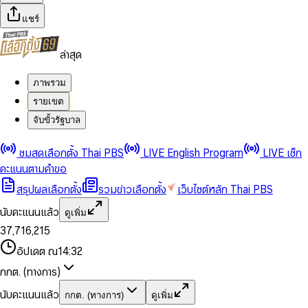
แชร์
ล่าสุด
ภาพรวม
รายเขต
จับขั้วรัฐบาล
0
0
ชมสดเลือกตั้ง Thai PBS
LIVE English Program
LIVE เช็ก
1
1
0
2
2
1
0
คะแนนตามคำขอ
3
3
2
1
สรุปผลเลือกตั้ง
รวมข่าวเลือกตั้ง
เว็บไซต์หลัก Thai PBS
0
4
4
3
2
1
5
5
4
0
3
นับคะแนนแล้ว
ดูเพิ่ม
2
6
6
0
5
1
0
4
0
0
3
7
,
7
1
6
,
2
1
5
1
1
0
4
8
8
2
7
3
2
6
2
2
1
0
อัปเดต ณ
14:32
5
9
9
3
8
4
3
7
3
3
2
1
6
4
9
5
4
8
กกต. (ทางการ)
0
4
4
3
2
7
5
6
5
9
1
5
5
4
0
3
8
6
7
6
นับคะแนนแล้ว
กกต. (ทางการ)
ดูเพิ่ม
2
6
6
0
5
1
0
4
9
7
8
7