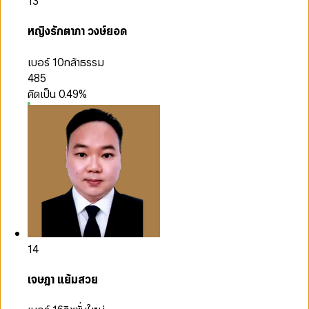
13
หญิงรักตาภา วงษ์ยอด
เบอร์ 10
กล้าธรรม
485
คิดเป็น
0.49
%
14
เจษฎา แย้มสวย