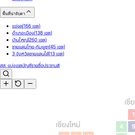
พื้นที่น่าจับตา
แข่งดุ
(
166
เขต
)
อำเภอเมือง
(
138
เขต
)
บ้านใหญ่
(
260
เขต
)
ชายแดนไทย-กัมพูชา
(
45
เขต
)
3 จังหวัดชายแดนใต้
(
13
เขต
)
สส. แบ่งเขต
บัญชีรายชื่อ
ประชามติ