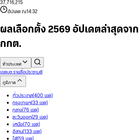
3
7
,
7
1
6
,
2
1
5
8
9
8
4
8
8
2
7
3
2
6
9
9
อัปเดต ณ
14:32
5
9
9
3
8
4
3
7
6
4
9
5
4
8
7
5
6
5
9
ผลเลือกตั้ง 2569 อัปเดตล่าสุดจาก
8
6
7
6
9
7
8
7
กกต.
8
9
8
9
9
ทั่วประเทศ
เขต
บช.รายชื่อ
ประชามติ
ภูมิภาค
ทั่วประเทศ
(
400
เขต
)
กรุงเทพฯ
(
33
เขต
)
กลาง
(
76
เขต
)
ตะวันออก
(
29
เขต
)
เหนือ
(
70
เขต
)
อีสาน
(
133
เขต
)
ใต้
(
59
เขต
)