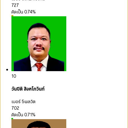
727
คิดเป็น
0.74
%
10
วันปิติ สิงหโกวินท์
เบอร์ 5
พลวัต
702
คิดเป็น
0.71
%