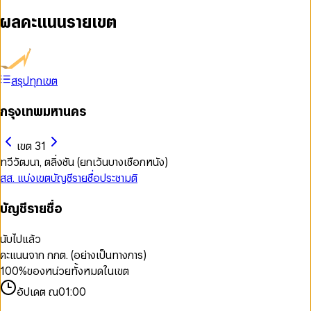
ผลคะแนนรายเขต
สรุปทุกเขต
กรุงเทพมหานคร
เขต 31
ทวีวัฒนา, ตลิ่งชัน (ยกเว้นบางเชือกหนัง)
สส. แบ่งเขต
บัญชีรายชื่อ
ประชามติ
บัญชีรายชื่อ
นับไปแล้ว
คะแนนจาก กกต. (อย่างเป็นทางการ)
100
%
ของหน่วยทั้งหมดในเขต
อัปเดต ณ
01:00