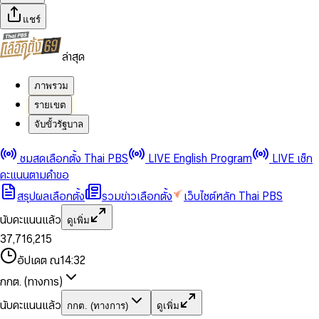
แชร์
ล่าสุด
ภาพรวม
รายเขต
จับขั้วรัฐบาล
0
0
ชมสดเลือกตั้ง Thai PBS
LIVE English Program
LIVE เช็ก
1
1
0
2
2
1
0
คะแนนตามคำขอ
3
3
2
1
สรุปผลเลือกตั้ง
รวมข่าวเลือกตั้ง
เว็บไซต์หลัก Thai PBS
0
4
4
3
2
1
5
5
4
0
3
นับคะแนนแล้ว
ดูเพิ่ม
2
6
6
0
5
1
0
4
0
0
3
7
,
7
1
6
,
2
1
5
1
1
0
4
8
8
2
7
3
2
6
2
2
1
0
อัปเดต ณ
14:32
5
9
9
3
8
4
3
7
3
3
2
1
6
4
9
5
4
8
กกต. (ทางการ)
0
4
4
3
2
7
5
6
5
9
1
5
5
4
0
3
8
6
7
6
นับคะแนนแล้ว
กกต. (ทางการ)
ดูเพิ่ม
2
6
6
0
5
1
0
4
9
7
8
7