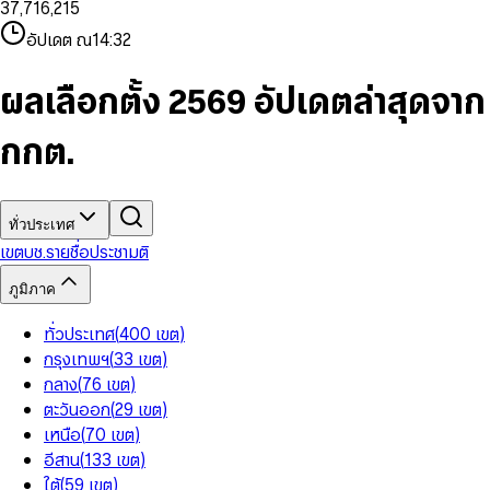
3
7
,
7
1
6
,
2
1
5
8
9
8
4
8
8
2
7
3
2
6
9
9
อัปเดต ณ
14:32
5
9
9
3
8
4
3
7
6
4
9
5
4
8
7
5
6
5
9
ผลเลือกตั้ง 2569 อัปเดตล่าสุดจาก
8
6
7
6
9
7
8
7
กกต.
8
9
8
9
9
ทั่วประเทศ
เขต
บช.รายชื่อ
ประชามติ
ภูมิภาค
ทั่วประเทศ
(
400
เขต
)
กรุงเทพฯ
(
33
เขต
)
กลาง
(
76
เขต
)
ตะวันออก
(
29
เขต
)
เหนือ
(
70
เขต
)
อีสาน
(
133
เขต
)
ใต้
(
59
เขต
)