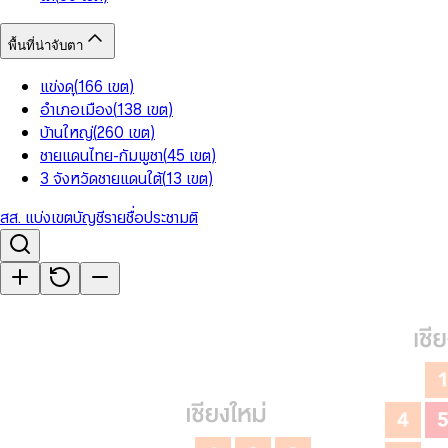
พื้นที่น่าจับตา
แข่งดุ
(
166
เขต
)
อำเภอเมือง
(
138
เขต
)
บ้านใหญ่
(
260
เขต
)
ชายแดนไทย-กัมพูชา
(
45
เขต
)
3 จังหวัดชายแดนใต้
(
13
เขต
)
สส. แบ่งเขต
บัญชีรายชื่อ
ประชามติ