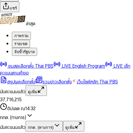
แชร์
ล่าสุด
ภาพรวม
รายเขต
จับขั้วรัฐบาล
0
0
ชมสดเลือกตั้ง Thai PBS
LIVE English Program
LIVE เช็ก
1
1
0
2
2
1
0
คะแนนตามคำขอ
3
3
2
1
สรุปผลเลือกตั้ง
รวมข่าวเลือกตั้ง
เว็บไซต์หลัก Thai PBS
0
4
4
3
2
1
5
5
4
0
3
นับคะแนนแล้ว
ดูเพิ่ม
2
6
6
0
5
1
0
4
0
0
3
7
,
7
1
6
,
2
1
5
1
1
0
4
8
8
2
7
3
2
6
2
2
1
0
อัปเดต ณ
14:32
5
9
9
3
8
4
3
7
3
3
2
1
6
4
9
5
4
8
กกต. (ทางการ)
0
4
4
3
2
7
5
6
5
9
1
5
5
4
0
3
8
6
7
6
นับคะแนนแล้ว
กกต. (ทางการ)
ดูเพิ่ม
2
6
6
0
5
1
0
4
9
7
8
7