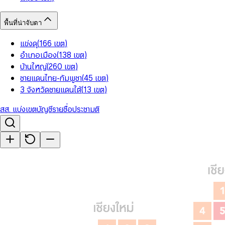
พื้นที่น่าจับตา
แข่งดุ
(
166
เขต
)
อำเภอเมือง
(
138
เขต
)
บ้านใหญ่
(
260
เขต
)
ชายแดนไทย-กัมพูชา
(
45
เขต
)
3 จังหวัดชายแดนใต้
(
13
เขต
)
สส. แบ่งเขต
บัญชีรายชื่อ
ประชามติ