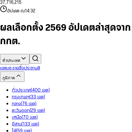
3
7
,
7
1
6
,
2
1
5
8
9
8
4
8
8
2
7
3
2
6
9
9
อัปเดต ณ
14:32
5
9
9
3
8
4
3
7
6
4
9
5
4
8
7
5
6
5
9
ผลเลือกตั้ง 2569 อัปเดตล่าสุดจาก
8
6
7
6
9
7
8
7
กกต.
8
9
8
9
9
ทั่วประเทศ
เขต
บช.รายชื่อ
ประชามติ
ภูมิภาค
ทั่วประเทศ
(
400
เขต
)
กรุงเทพฯ
(
33
เขต
)
กลาง
(
76
เขต
)
ตะวันออก
(
29
เขต
)
เหนือ
(
70
เขต
)
อีสาน
(
133
เขต
)
ใต้
(
59
เขต
)