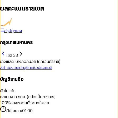
ผลคะแนนรายเขต
สรุปทุกเขต
กรุงเทพมหานคร
เขต 33
บางพลัด, บางกอกน้อย (ยกเว้นศิริราช)
สส. แบ่งเขต
บัญชีรายชื่อ
ประชามติ
บัญชีรายชื่อ
นับไปแล้ว
คะแนนจาก กกต. (อย่างเป็นทางการ)
100
%
ของหน่วยทั้งหมดในเขต
อัปเดต ณ
01:00