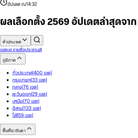
4
8
8
2
7
3
2
6
9
9
อัปเดต ณ
14:32
5
9
9
3
8
4
3
7
6
4
9
5
4
8
7
5
6
5
9
ผลเลือกตั้ง 2569 อัปเดตล่าสุดจา
8
6
7
6
9
7
8
7
8
9
8
9
9
ทั่วประเทศ
เขต
บช.รายชื่อ
ประชามติ
ภูมิภาค
ทั่วประเทศ
(
400
เขต
)
กรุงเทพฯ
(
33
เขต
)
กลาง
(
76
เขต
)
ตะวันออก
(
29
เขต
)
เหนือ
(
70
เขต
)
อีสาน
(
133
เขต
)
ใต้
(
59
เขต
)
พื้นที่น่าจับตา