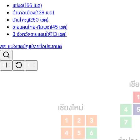
แข่งดุ
(
166
เขต
)
อำเภอเมือง
(
138
เขต
)
บ้านใหญ่
(
260
เขต
)
ชายแดนไทย-กัมพูชา
(
45
เขต
)
3 จังหวัดชายแดนใต้
(
13
เขต
)
สส. แบ่งเขต
บัญชีรายชื่อ
ประชามติ