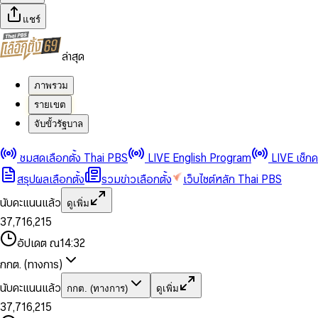
แชร์
ล่าสุด
ภาพรวม
รายเขต
จับขั้วรัฐบาล
0
0
1
1
0
2
2
1
0
ชมสดเลือกตั้ง Thai PBS
LIVE English Program
LIVE เช็ก
3
3
2
1
สรุปผลเลือกตั้ง
รวมข่าวเลือกตั้ง
เว็บไซต์หลัก Thai PBS
0
4
4
3
2
1
5
5
4
0
3
นับคะแนนแล้ว
ดูเพิ่ม
2
6
6
0
5
1
0
4
0
0
3
7
,
7
1
6
,
2
1
5
1
1
0
4
8
8
2
7
3
2
6
2
2
1
0
อัปเดต ณ
14:32
5
9
9
3
8
4
3
7
3
3
2
1
6
4
9
5
4
8
กกต. (ทางการ)
0
4
4
3
2
7
5
6
5
9
1
5
5
4
0
3
8
6
7
6
นับคะแนนแล้ว
กกต. (ทางการ)
ดูเพิ่ม
2
6
6
0
5
1
0
4
9
7
8
7
3
7
,
7
1
6
,
2
1
5
8
9
8