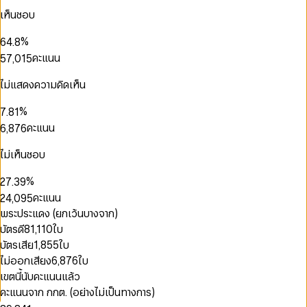
3
1
5
1
3
1
0
เห็นชอบ
4
2
6
2
4
2
0
1
0
5
3
7
3
5
3
1
2
1
0
%
6
4
.
8
4
6
0
4
2
3
0
2
1
0
7
5
9
คะแนน
5
7
,
0
1
5
3
4
1
3
2
1
8
6
0
6
8
1
2
6
4
5
2
4
3
2
9
7
1
7
9
2
3
7
ไม่แสดงความคิดเห็น
0
5
6
3
5
4
3
8
0
2
8
3
4
8
1
6
7
0
4
6
5
4
9
1
3
9
4
5
9
2
%
7
.
8
1
5
7
6
5
2
4
5
6
3
8
9
2
คะแนน
6
,
8
7
6
3
5
6
7
4
0
9
3
7
9
8
7
4
0
6
7
8
0
5
1
4
8
9
8
ไม่เห็นชอบ
0
5
1
7
8
9
1
6
2
5
9
9
1
6
2
8
9
0
2
7
3
6
%
2
7
.
3
9
1
3
8
4
7
3
8
4
0
คะแนน
2
4
,
0
9
5
8
4
9
5
0
1
0
3
5
1
6
9
พระประแดง (ยกเว้นบางจาก)
5
6
1
2
1
4
6
2
7
บัตรดี
81,110
ใบ
6
7
2
3
2
5
7
3
8
7
8
บัตรเสีย
1,855
ใบ
3
4
3
6
8
4
9
8
9
4
5
4
0
ไม่ออกเสียง
6,876
ใบ
7
9
5
9
5
6
5
1
8
6
เขตนี้นับคะแนนแล้ว
6
7
6
2
9
7
คะแนนจาก กกต. (อย่างไม่เป็นทางการ)
7
8
7
3
0
8