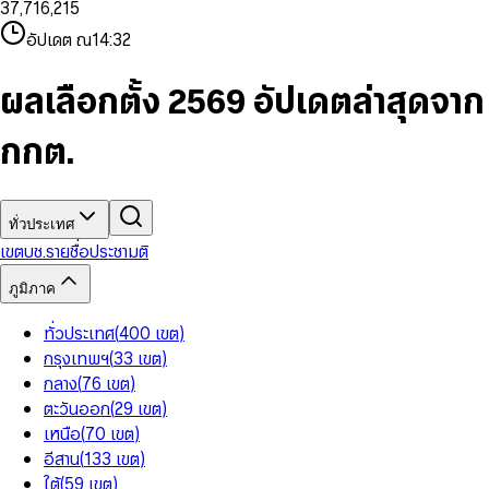
3
7
,
7
1
6
,
2
1
5
8
9
8
4
8
8
2
7
3
2
6
9
9
อัปเดต ณ
14:32
5
9
9
3
8
4
3
7
6
4
9
5
4
8
7
5
6
5
9
ผลเลือกตั้ง 2569 อัปเดตล่าสุดจาก
8
6
7
6
9
7
8
7
กกต.
8
9
8
9
9
ทั่วประเทศ
เขต
บช.รายชื่อ
ประชามติ
ภูมิภาค
ทั่วประเทศ
(
400
เขต
)
กรุงเทพฯ
(
33
เขต
)
กลาง
(
76
เขต
)
ตะวันออก
(
29
เขต
)
เหนือ
(
70
เขต
)
อีสาน
(
133
เขต
)
ใต้
(
59
เขต
)