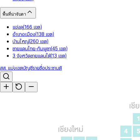
พื้นที่น่าจับตา
แข่งดุ
(
166
เขต
)
อำเภอเมือง
(
138
เขต
)
บ้านใหญ่
(
260
เขต
)
ชายแดนไทย-กัมพูชา
(
45
เขต
)
3 จังหวัดชายแดนใต้
(
13
เขต
)
สส. แบ่งเขต
บัญชีรายชื่อ
ประชามติ