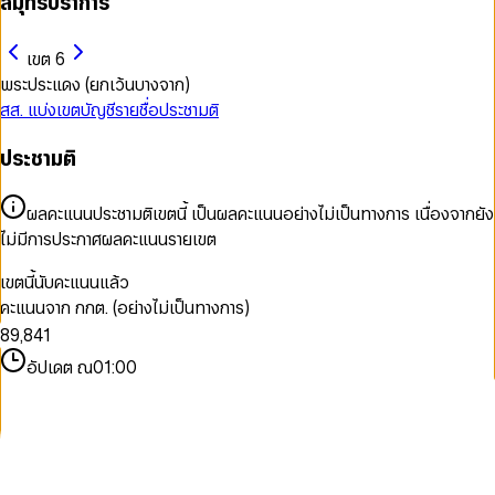
สมุทรปราการ
เขต 6
พระประแดง (ยกเว้นบางจาก)
สส. แบ่งเขต
บัญชีรายชื่อ
ประชามติ
0
ประชามติ
0
1
0
1
2
1
2
3
2
ผลคะแนนประชามติเขตนี้ เป็นผลคะแนนอย่างไม่เป็นทางการ เนื่องจากยัง
3
4
3
ไม่มีการประกาศผลคะแนนรายเขต
4
5
4
0
5
6
5
1
เขตนี้นับคะแนนแล้ว
6
7
6
2
คะแนนจาก กกต. (อย่างไม่เป็นทางการ)
7
8
7
3
0
8
9
,
8
4
1
9
9
5
2
อัปเดต ณ
01:00
6
3
7
4
8
5
9
6
7
8