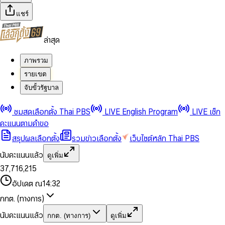
แชร์
ล่าสุด
ภาพรวม
รายเขต
จับขั้วรัฐบาล
0
0
ชมสดเลือกตั้ง Thai PBS
LIVE English Program
LIVE เช็ก
1
1
0
2
2
1
0
คะแนนตามคำขอ
3
3
2
1
สรุปผลเลือกตั้ง
รวมข่าวเลือกตั้ง
เว็บไซต์หลัก Thai PBS
0
4
4
3
2
1
5
5
4
0
3
นับคะแนนแล้ว
ดูเพิ่ม
2
6
6
0
5
1
0
4
0
0
3
7
,
7
1
6
,
2
1
5
1
1
0
4
8
8
2
7
3
2
6
2
2
1
0
อัปเดต ณ
14:32
5
9
9
3
8
4
3
7
3
3
2
1
6
4
9
5
4
8
กกต. (ทางการ)
0
4
4
3
2
7
5
6
5
9
1
5
5
4
0
3
8
6
7
6
นับคะแนนแล้ว
กกต. (ทางการ)
ดูเพิ่ม
2
6
6
0
5
1
0
4
9
7
8
7