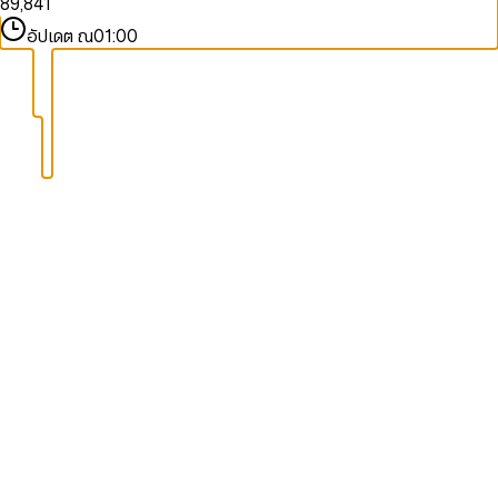
8
9
,
8
4
1
9
9
9
5
2
อัปเดต ณ
01:00
6
3
7
4
8
5
9
6
7
8
9