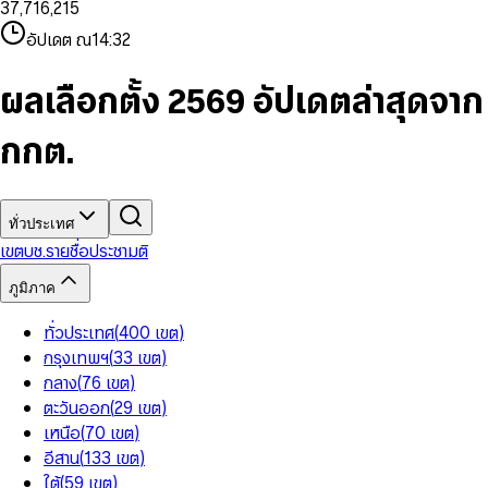
3
7
,
7
1
6
,
2
1
5
8
9
8
4
8
8
2
7
3
2
6
9
9
อัปเดต ณ
14:32
5
9
9
3
8
4
3
7
6
4
9
5
4
8
7
5
6
5
9
ผลเลือกตั้ง 2569 อัปเดตล่าสุดจาก
8
6
7
6
9
7
8
7
กกต.
8
9
8
9
9
ทั่วประเทศ
เขต
บช.รายชื่อ
ประชามติ
ภูมิภาค
ทั่วประเทศ
(
400
เขต
)
กรุงเทพฯ
(
33
เขต
)
กลาง
(
76
เขต
)
ตะวันออก
(
29
เขต
)
เหนือ
(
70
เขต
)
อีสาน
(
133
เขต
)
ใต้
(
59
เขต
)