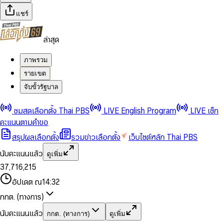
แชร์
ล่าสุด
ภาพรวม
รายเขต
จับขั้วรัฐบาล
0
0
ชมสดเลือกตั้ง Thai PBS
LIVE English Program
LIVE เช็ก
1
1
0
2
2
1
0
คะแนนตามคำขอ
3
3
2
1
สรุปผลเลือกตั้ง
รวมข่าวเลือกตั้ง
เว็บไซต์หลัก Thai PBS
0
4
4
3
2
1
5
5
4
0
3
นับคะแนนแล้ว
ดูเพิ่ม
2
6
6
0
5
1
0
4
0
0
3
7
,
7
1
6
,
2
1
5
1
1
0
4
8
8
2
7
3
2
6
2
2
1
0
อัปเดต ณ
14:32
5
9
9
3
8
4
3
7
3
3
2
1
6
4
9
5
4
8
กกต. (ทางการ)
0
4
4
3
2
7
5
6
5
9
1
5
5
4
0
3
8
6
7
6
นับคะแนนแล้ว
กกต. (ทางการ)
ดูเพิ่ม
2
6
6
0
5
1
0
4
9
7
8
7