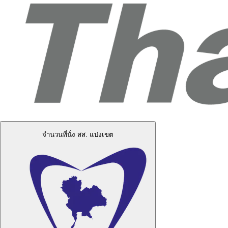
จำนวนที่นั่ง สส. แบ่งเขต