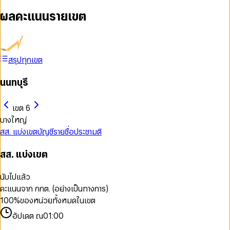
ผลคะแนนรายเขต
สรุปทุกเขต
นนทบุรี
เขต 6
บางใหญ่
สส. แบ่งเขต
บัญชีรายชื่อ
ประชามติ
สส. แบ่งเขต
นับไปแล้ว
คะแนนจาก กกต. (อย่างเป็นทางการ)
100
%
ของหน่วยทั้งหมดในเขต
อัปเดต ณ
01:00