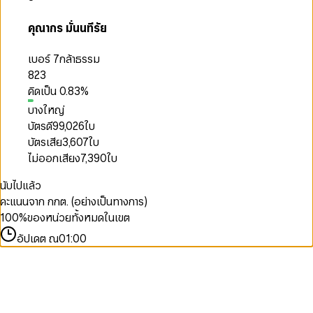
คุณากร มั่นนทีรัย
เบอร์ 7
กล้าธรรม
823
คิดเป็น
0.83
%
บางใหญ่
บัตรดี
99,026
ใบ
บัตรเสีย
3,607
ใบ
ไม่ออกเสียง
7,390
ใบ
นับไปแล้ว
คะแนนจาก กกต. (อย่างเป็นทางการ)
100
%
ของหน่วยทั้งหมดในเขต
อัปเดต ณ
01:00