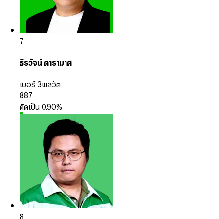
7
ธีรวัจน์ ดารามาศ
เบอร์ 3
พลวัต
887
คิดเป็น
0.90
%
8