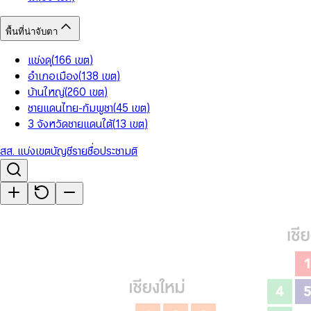
พื้นที่น่าจับตา
แข่งดุ
(
166
เขต
)
อำเภอเมือง
(
138
เขต
)
บ้านใหญ่
(
260
เขต
)
ชายแดนไทย-กัมพูชา
(
45
เขต
)
3 จังหวัดชายแดนใต้
(
13
เขต
)
สส. แบ่งเขต
บัญชีรายชื่อ
ประชามติ