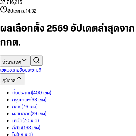
3
7
,
7
1
6
,
2
1
5
8
9
8
4
8
8
2
7
3
2
6
9
9
อัปเดต ณ
14:32
5
9
9
3
8
4
3
7
6
4
9
5
4
8
7
5
6
5
9
ผลเลือกตั้ง 2569 อัปเดตล่าสุดจาก
8
6
7
6
9
7
8
7
กกต.
8
9
8
9
9
ทั่วประเทศ
เขต
บช.รายชื่อ
ประชามติ
ภูมิภาค
ทั่วประเทศ
(
400
เขต
)
กรุงเทพฯ
(
33
เขต
)
กลาง
(
76
เขต
)
ตะวันออก
(
29
เขต
)
เหนือ
(
70
เขต
)
อีสาน
(
133
เขต
)
ใต้
(
59
เขต
)