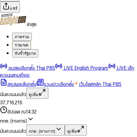
แชร์
ล่าสุด
ภาพรวม
รายเขต
จับขั้วรัฐบาล
0
0
ชมสดเลือกตั้ง Thai PBS
LIVE English Program
LIVE เช็ก
1
1
0
2
2
1
0
คะแนนตามคำขอ
3
3
2
1
สรุปผลเลือกตั้ง
รวมข่าวเลือกตั้ง
เว็บไซต์หลัก Thai PBS
0
4
4
3
2
1
5
5
4
0
3
นับคะแนนแล้ว
ดูเพิ่ม
2
6
6
0
5
1
0
4
0
0
3
7
,
7
1
6
,
2
1
5
1
1
0
4
8
8
2
7
3
2
6
2
2
1
0
อัปเดต ณ
14:32
5
9
9
3
8
4
3
7
3
3
2
1
6
4
9
5
4
8
กกต. (ทางการ)
0
4
4
3
2
7
5
6
5
9
1
5
5
4
0
3
8
6
7
6
นับคะแนนแล้ว
กกต. (ทางการ)
ดูเพิ่ม
2
6
6
0
5
1
0
4
9
7
8
7