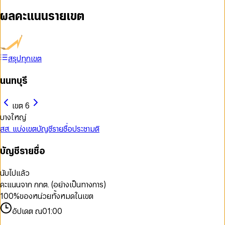
ผลคะแนนรายเขต
สรุปทุกเขต
นนทบุรี
เขต 6
บางใหญ่
สส. แบ่งเขต
บัญชีรายชื่อ
ประชามติ
บัญชีรายชื่อ
นับไปแล้ว
คะแนนจาก กกต. (อย่างเป็นทางการ)
100
%
ของหน่วยทั้งหมดในเขต
อัปเดต ณ
01:00