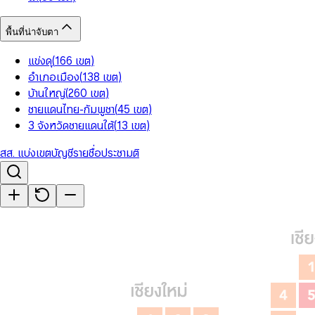
พื้นที่น่าจับตา
แข่งดุ
(
166
เขต
)
อำเภอเมือง
(
138
เขต
)
บ้านใหญ่
(
260
เขต
)
ชายแดนไทย-กัมพูชา
(
45
เขต
)
3 จังหวัดชายแดนใต้
(
13
เขต
)
สส. แบ่งเขต
บัญชีรายชื่อ
ประชามติ