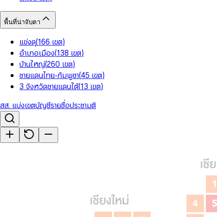
พื้นที่น่าจับตา
แข่งดุ
(
166
เขต
)
อำเภอเมือง
(
138
เขต
)
บ้านใหญ่
(
260
เขต
)
ชายแดนไทย-กัมพูชา
(
45
เขต
)
3 จังหวัดชายแดนใต้
(
13
เขต
)
สส. แบ่งเขต
บัญชีรายชื่อ
ประชามติ