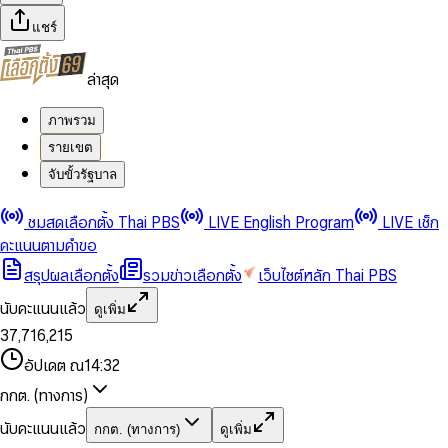
แชร์
ล่าสุด
ภาพรวม
รายเขต
จับขั้วรัฐบาล
0
0
ชมสดเลือกตั้ง Thai PBS
LIVE English Program
LIVE เช็ก
1
1
0
2
2
1
0
คะแนนตามคำขอ
3
3
2
1
สรุปผลเลือกตั้ง
รวมข่าวเลือกตั้ง
เว็บไซต์หลัก Thai PBS
0
4
4
3
2
1
5
5
4
0
3
นับคะแนนแล้ว
ดูเพิ่ม
2
6
6
0
5
1
0
4
0
0
3
7
,
7
1
6
,
2
1
5
1
1
0
4
8
8
2
7
3
2
6
2
2
1
0
อัปเดต ณ
14:32
5
9
9
3
8
4
3
7
3
3
2
1
6
4
9
5
4
8
กกต. (ทางการ)
0
4
4
3
2
7
5
6
5
9
1
5
5
4
0
3
8
6
7
6
นับคะแนนแล้ว
กกต. (ทางการ)
ดูเพิ่ม
2
6
6
0
5
1
0
4
9
7
8
7