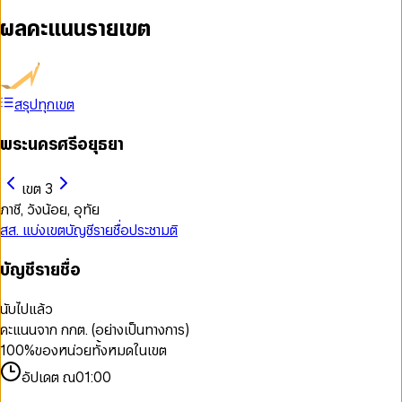
ผลคะแนนรายเขต
สรุปทุกเขต
พระนครศรีอยุธยา
เขต 3
ภาชี, วังน้อย, อุทัย
สส. แบ่งเขต
บัญชีรายชื่อ
ประชามติ
บัญชีรายชื่อ
นับไปแล้ว
คะแนนจาก กกต. (อย่างเป็นทางการ)
100
%
ของหน่วยทั้งหมดในเขต
อัปเดต ณ
01:00