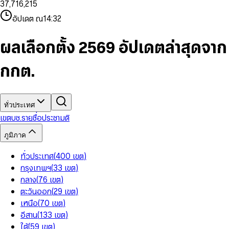
3
7
,
7
1
6
,
2
1
5
8
9
8
4
8
8
2
7
3
2
6
9
9
อัปเดต ณ
14:32
5
9
9
3
8
4
3
7
6
4
9
5
4
8
7
5
6
5
9
ผลเลือกตั้ง 2569 อัปเดตล่าสุดจาก
8
6
7
6
9
7
8
7
กกต.
8
9
8
9
9
ทั่วประเทศ
เขต
บช.รายชื่อ
ประชามติ
ภูมิภาค
ทั่วประเทศ
(
400
เขต
)
กรุงเทพฯ
(
33
เขต
)
กลาง
(
76
เขต
)
ตะวันออก
(
29
เขต
)
เหนือ
(
70
เขต
)
อีสาน
(
133
เขต
)
ใต้
(
59
เขต
)