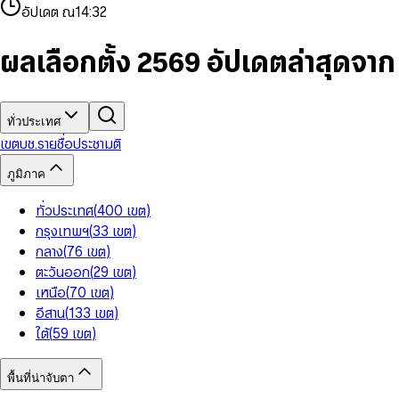
4
8
8
2
7
3
2
6
9
9
อัปเดต ณ
14:32
5
9
9
3
8
4
3
7
6
4
9
5
4
8
7
5
6
5
9
ผลเลือกตั้ง 2569 อัปเดตล่าสุดจา
8
6
7
6
9
7
8
7
8
9
8
9
9
ทั่วประเทศ
เขต
บช.รายชื่อ
ประชามติ
ภูมิภาค
ทั่วประเทศ
(
400
เขต
)
กรุงเทพฯ
(
33
เขต
)
กลาง
(
76
เขต
)
ตะวันออก
(
29
เขต
)
เหนือ
(
70
เขต
)
อีสาน
(
133
เขต
)
ใต้
(
59
เขต
)
พื้นที่น่าจับตา