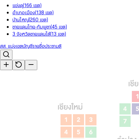
แข่งดุ
(
166
เขต
)
อำเภอเมือง
(
138
เขต
)
บ้านใหญ่
(
260
เขต
)
ชายแดนไทย-กัมพูชา
(
45
เขต
)
3 จังหวัดชายแดนใต้
(
13
เขต
)
สส. แบ่งเขต
บัญชีรายชื่อ
ประชามติ