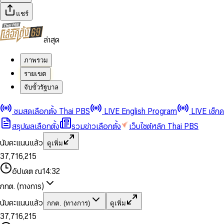
แชร์
ล่าสุด
ภาพรวม
รายเขต
จับขั้วรัฐบาล
0
0
1
1
0
2
2
1
0
ชมสดเลือกตั้ง Thai PBS
LIVE English Program
LIVE เช็ก
3
3
2
1
สรุปผลเลือกตั้ง
รวมข่าวเลือกตั้ง
เว็บไซต์หลัก Thai PBS
0
4
4
3
2
1
5
5
4
0
3
นับคะแนนแล้ว
ดูเพิ่ม
2
6
6
0
5
1
0
4
0
0
3
7
,
7
1
6
,
2
1
5
1
1
0
4
8
8
2
7
3
2
6
2
2
1
0
อัปเดต ณ
14:32
5
9
9
3
8
4
3
7
3
3
2
1
6
4
9
5
4
8
กกต. (ทางการ)
0
4
4
3
2
7
5
6
5
9
1
5
5
4
0
3
8
6
7
6
นับคะแนนแล้ว
กกต. (ทางการ)
ดูเพิ่ม
2
6
6
0
5
1
0
4
9
7
8
7
3
7
,
7
1
6
,
2
1
5
8
9
8