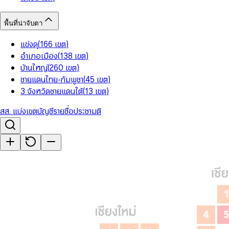
พื้นที่น่าจับตา
แข่งดุ
(
166
เขต
)
อำเภอเมือง
(
138
เขต
)
บ้านใหญ่
(
260
เขต
)
ชายแดนไทย-กัมพูชา
(
45
เขต
)
3 จังหวัดชายแดนใต้
(
13
เขต
)
สส. แบ่งเขต
บัญชีรายชื่อ
ประชามติ