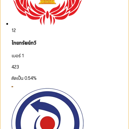
12
ไทยทรัพย์ทวี
เบอร์ 1
423
คิดเป็น
0.54
%