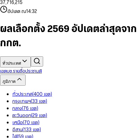
3
7
,
7
1
6
,
2
1
5
8
9
8
4
8
8
2
7
3
2
6
9
9
อัปเดต ณ
14:32
5
9
9
3
8
4
3
7
6
4
9
5
4
8
7
5
6
5
9
ผลเลือกตั้ง 2569 อัปเดตล่าสุดจาก
8
6
7
6
9
7
8
7
กกต.
8
9
8
9
9
ทั่วประเทศ
เขต
บช.รายชื่อ
ประชามติ
ภูมิภาค
ทั่วประเทศ
(
400
เขต
)
กรุงเทพฯ
(
33
เขต
)
กลาง
(
76
เขต
)
ตะวันออก
(
29
เขต
)
เหนือ
(
70
เขต
)
อีสาน
(
133
เขต
)
ใต้
(
59
เขต
)