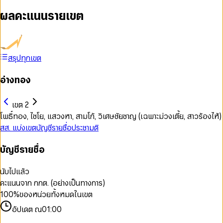
ผลคะแนนรายเขต
สรุปทุกเขต
อ่างทอง
เขต 2
โพธิ์ทอง, ไชโย, แสวงหา, สามโก้, วิเศษชัยชาญ (เฉพาะม่วงเตี้ย, สาวร้องไห้)
สส. แบ่งเขต
บัญชีรายชื่อ
ประชามติ
บัญชีรายชื่อ
นับไปแล้ว
คะแนนจาก กกต. (อย่างเป็นทางการ)
100
%
ของหน่วยทั้งหมดในเขต
อัปเดต ณ
01:00