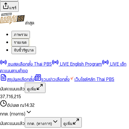
แชร์
ล่าสุด
ภาพรวม
รายเขต
จับขั้วรัฐบาล
0
0
ชมสดเลือกตั้ง Thai PBS
LIVE English Program
LIVE เช็ก
1
1
0
2
2
1
0
คะแนนตามคำขอ
3
3
2
1
สรุปผลเลือกตั้ง
รวมข่าวเลือกตั้ง
เว็บไซต์หลัก Thai PBS
0
4
4
3
2
1
5
5
4
0
3
นับคะแนนแล้ว
ดูเพิ่ม
2
6
6
0
5
1
0
4
0
0
3
7
,
7
1
6
,
2
1
5
1
1
0
4
8
8
2
7
3
2
6
2
2
1
0
อัปเดต ณ
14:32
5
9
9
3
8
4
3
7
3
3
2
1
6
4
9
5
4
8
กกต. (ทางการ)
0
4
4
3
2
7
5
6
5
9
1
5
5
4
0
3
8
6
7
6
นับคะแนนแล้ว
กกต. (ทางการ)
ดูเพิ่ม
2
6
6
0
5
1
0
4
9
7
8
7