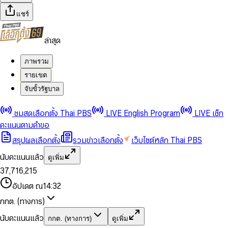
แชร์
ล่าสุด
ภาพรวม
รายเขต
จับขั้วรัฐบาล
0
0
ชมสดเลือกตั้ง Thai PBS
LIVE English Program
LIVE เช็ก
1
1
0
2
2
1
0
คะแนนตามคำขอ
3
3
2
1
สรุปผลเลือกตั้ง
รวมข่าวเลือกตั้ง
เว็บไซต์หลัก Thai PBS
0
4
4
3
2
1
5
5
4
0
3
นับคะแนนแล้ว
ดูเพิ่ม
2
6
6
0
5
1
0
4
0
0
3
7
,
7
1
6
,
2
1
5
1
1
0
4
8
8
2
7
3
2
6
2
2
1
0
อัปเดต ณ
14:32
5
9
9
3
8
4
3
7
3
3
2
1
6
4
9
5
4
8
กกต. (ทางการ)
0
4
4
3
2
7
5
6
5
9
1
5
5
4
0
3
8
6
7
6
นับคะแนนแล้ว
กกต. (ทางการ)
ดูเพิ่ม
2
6
6
0
5
1
0
4
9
7
8
7