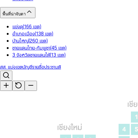
พื้นที่น่าจับตา
แข่งดุ
(
166
เขต
)
อำเภอเมือง
(
138
เขต
)
บ้านใหญ่
(
260
เขต
)
ชายแดนไทย-กัมพูชา
(
45
เขต
)
3 จังหวัดชายแดนใต้
(
13
เขต
)
สส. แบ่งเขต
บัญชีรายชื่อ
ประชามติ