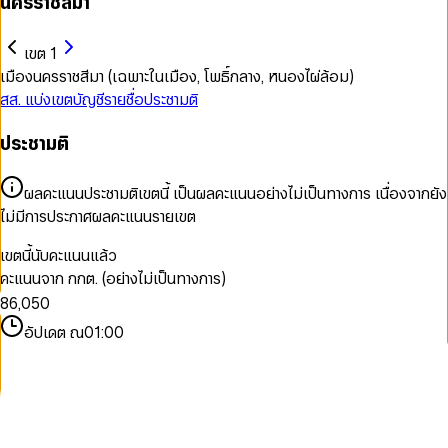
นครราชสีมา
เขต 1
เมืองนครราชสีมา (เฉพาะในเมือง, โพธิ์กลาง, หนองไผ่ล้อม)
สส. แบ่งเขต
บัญชีรายชื่อ
ประชามติ
ประชามติ
0
1
2
0
ผลคะแนนประชามติเขตนี้ เป็นผลคะแนนอย่างไม่เป็นทางการ เนื่องจากยัง
3
1
0
ไม่มีการประกาศผลคะแนนรายเขต
4
2
1
5
3
2
เขตนี้นับคะแนนแล้ว
6
4
3
คะแนนจาก กกต. (อย่างไม่เป็นทางการ)
7
5
4
8
6
,
0
5
0
9
7
1
6
1
อัปเดต ณ
01:00
8
2
7
2
9
3
8
3
4
9
4
5
5
6
6
7
7