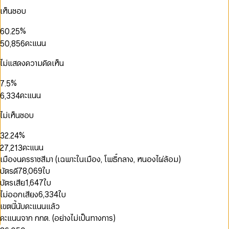
3
2
1
4
1
2
เห็นชอบ
4
0
3
2
5
2
3
0
5
1
4
3
6
3
4
1
%
6
0
.
2
5
4
7
4
5
2
0
0
7
1
3
6
คะแนน
5
0
,
8
5
6
3
1
1
8
2
4
7
6
1
9
6
7
4
2
2
0
9
3
5
8
7
2
7
8
ไม่แสดงความคิดเห็น
5
3
3
0
0
1
4
6
9
8
3
8
9
6
4
4
1
1
2
5
7
9
4
9
0
%
7
.
5
5
2
2
3
6
8
5
1
8
6
คะแนน
6
,
3
3
4
7
9
0
6
2
9
7
7
4
4
5
8
0
1
7
3
8
8
5
5
6
ไม่เห็นชอบ
9
1
0
0
2
8
4
0
9
9
6
6
7
2
1
1
3
9
0
5
0
1
7
7
8
%
3
2
.
2
4
1
6
1
0
2
8
8
9
4
3
3
5
คะแนน
2
7
,
2
1
3
9
9
5
4
4
6
0
3
8
3
2
4
เมืองนครราชสีมา (เฉพาะในเมือง, โพธิ์กลาง, หนองไผ่ล้อม)
6
5
5
7
1
4
9
4
3
5
บัตรดี
78,069
ใบ
7
6
6
8
2
0
5
5
4
6
8
7
7
9
บัตรเสีย
1,647
ใบ
3
1
0
6
6
5
7
9
8
8
4
2
1
ไม่ออกเสียง
6,334
ใบ
7
7
6
8
9
9
5
3
2
8
8
7
9
เขตนี้นับคะแนนแล้ว
6
4
3
9
9
8
คะแนนจาก กกต. (อย่างไม่เป็นทางการ)
7
5
4
9