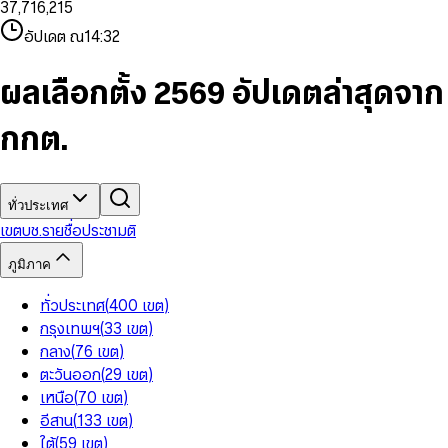
3
7
,
7
1
6
,
2
1
5
8
9
8
4
8
8
2
7
3
2
6
9
9
อัปเดต ณ
14:32
5
9
9
3
8
4
3
7
6
4
9
5
4
8
7
5
6
5
9
ผลเลือกตั้ง 2569 อัปเดตล่าสุดจาก
8
6
7
6
9
7
8
7
กกต.
8
9
8
9
9
ทั่วประเทศ
เขต
บช.รายชื่อ
ประชามติ
ภูมิภาค
ทั่วประเทศ
(
400
เขต
)
กรุงเทพฯ
(
33
เขต
)
กลาง
(
76
เขต
)
ตะวันออก
(
29
เขต
)
เหนือ
(
70
เขต
)
อีสาน
(
133
เขต
)
ใต้
(
59
เขต
)