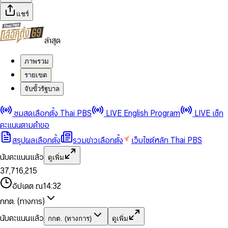
แชร์
ล่าสุด
ภาพรวม
รายเขต
จับขั้วรัฐบาล
0
0
ชมสดเลือกตั้ง Thai PBS
LIVE English Program
LIVE เช็ก
1
1
0
2
2
1
0
คะแนนตามคำขอ
3
3
2
1
สรุปผลเลือกตั้ง
รวมข่าวเลือกตั้ง
เว็บไซต์หลัก Thai PBS
0
4
4
3
2
1
5
5
4
0
3
นับคะแนนแล้ว
ดูเพิ่ม
2
6
6
0
5
1
0
4
0
0
3
7
,
7
1
6
,
2
1
5
1
1
0
4
8
8
2
7
3
2
6
2
2
1
0
อัปเดต ณ
14:32
5
9
9
3
8
4
3
7
3
3
2
1
6
4
9
5
4
8
กกต. (ทางการ)
0
4
4
3
2
7
5
6
5
9
1
5
5
4
0
3
8
6
7
6
นับคะแนนแล้ว
กกต. (ทางการ)
ดูเพิ่ม
2
6
6
0
5
1
0
4
9
7
8
7