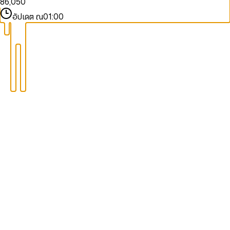
8
6
,
0
5
0
9
7
1
6
1
อัปเดต ณ
01:00
8
2
7
2
9
3
8
3
4
9
4
5
5
6
6
7
7
8
8
9
9